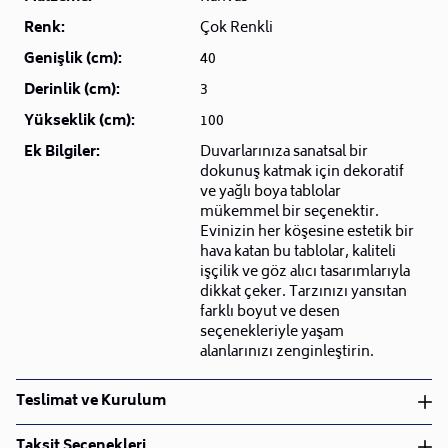
Renk:
Çok Renkli
Genişlik (cm):
40
Derinlik (cm):
3
Yükseklik (cm):
100
Ek Bilgiler:
Duvarlarınıza sanatsal bir
dokunuş katmak için dekoratif
ve yağlı boya tablolar
mükemmel bir seçenektir.
Evinizin her köşesine estetik bir
hava katan bu tablolar, kaliteli
işçilik ve göz alıcı tasarımlarıyla
dikkat çeker. Tarzınızı yansıtan
farklı boyut ve desen
seçenekleriyle yaşam
alanlarınızı zenginleştirin.
Teslimat ve Kurulum
Teslimat ve Kurulum
Taksit Seçenekleri