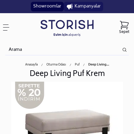
Showroomlar
Kampanyalar
Sepet
Anasayfa
Oturma Odası
Puf
Deep Living...
Deep Living Puf Krem