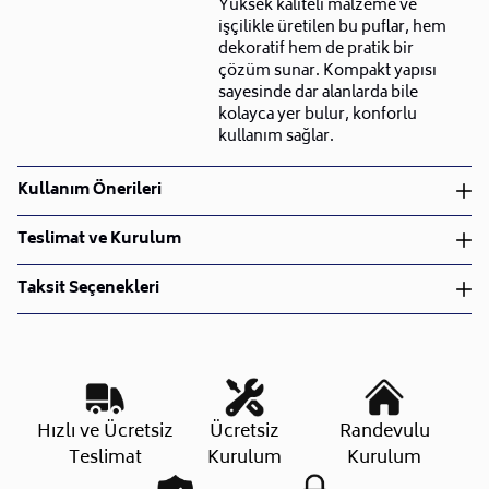
Yüksek kaliteli malzeme ve
işçilikle üretilen bu puflar, hem
dekoratif hem de pratik bir
çözüm sunar. Kompakt yapısı
sayesinde dar alanlarda bile
kolayca yer bulur, konforlu
kullanım sağlar.
Kullanım Önerileri
Silinebilir kumaştır.
Teslimat ve Kurulum
Teslimat ve Kurulum
Taksit Seçenekleri
• Siparişlerinizi aldıktan sonra en kısa sürede işleme
alarak, ürünlerinizi size ulaştırmak için elimizden
geleni yapıyoruz.
•
Kargo süreçlerimizi güçlü lojistik ağımızla
destekleyerek, teslimatı en hızlı şekilde
Taksit Sayısı
Aylık Tutar
Toplam Tutar
Hızlı ve Ücretsiz
Ücretsiz
Randevulu
gerçekleştiriyoruz.
Tek Çekim
13.839,20 TL
13.839,20 TL
Teslimat
Kurulum
Kurulum
•
Siparişiniz hazırlandığında kurulum ekiplerimiz sizin
2 Taksit
6.919,60 TL
13.839,20 TL
ile iletişime geçip müsait olduğunuz tarihte teslimat