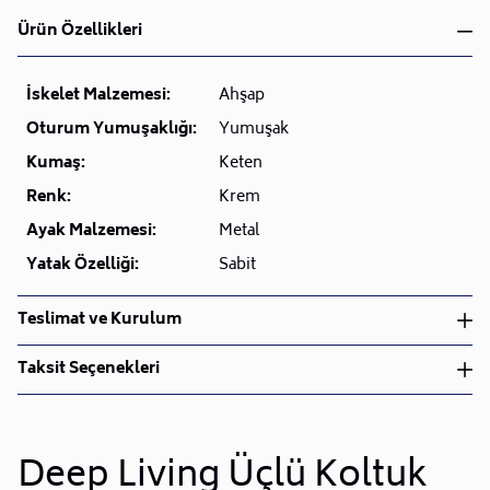
Ürün Özellikleri
İskelet Malzemesi:
Ahşap
Oturum Yumuşaklığı:
Yumuşak
Kumaş:
Keten
Renk:
Krem
Ayak Malzemesi:
Metal
Yatak Özelliği:
Sabit
Teslimat ve Kurulum
Teslimat ve Kurulum
Taksit Seçenekleri
• Siparişlerinizi aldıktan sonra en kısa sürede işleme
alarak, ürünlerinizi size ulaştırmak için elimizden
geleni yapıyoruz.
•
Deep Living Üçlü Koltuk
Kargo süreçlerimizi güçlü lojistik ağımızla
destekleyerek, teslimatı en hızlı şekilde