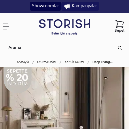
Showroomlar
Kampanyalar
Sepet
Anasayfa
Oturma Odası
Koltuk Takımı
Deep Living...