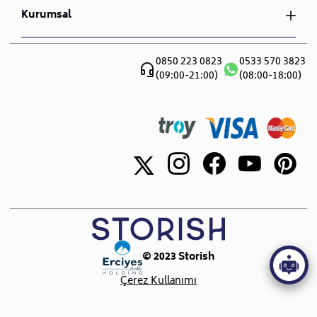
Gizlilik ve Güvenlik
Sipariş Takibi
Kurumsal
Nevresim Takımı
Mesafeli Satış Sözleşmesi
İade ve Değişim
S.S.S
Hakkımızda
Teslimat ve Montaj
Blog
0850 223 0823
0533 570 3823
Canlı Destek
(09:00-21:00)
(08:00-18:00)
Sıkça Sorulan Sorular
Showroomlar
İletişim
© 2023 Storish
Çerez Kullanımı