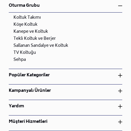
Oturma Grubu
Koltuk Takımı
Köşe Koltuk
Kanepe ve Koltuk
Tekli Koltuk ve Berjer
Sallanan Sandalye ve Koltuk
TV Koltuğu
Sehpa
Popüler Kategoriler
Yatak Odası Takımı
Kampanyalı Ürünler
Yemek Odası Takımı
Oturma Odası Takımı
Yatak Odası Takımı
Yardım
Çocuk Odası Takımı
Yemek Odası Takımı
Bahçe Mobilyası
Oturma Odası Takımı
Üyelik Sözleşmesi
Müşteri Hizmetleri
Nevresim Takımı
Çocuk Odası Takımı
İptal ve İade Koşulları
Bahçe Mobilyası