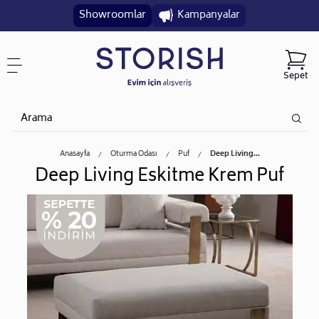
Showroomlar
Kampanyalar
Sepet
Anasayfa
Oturma Odası
Puf
Deep Living...
Deep Living Eskitme Krem Puf