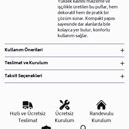
Yüksek kaliteli malzeme ve
işçilikle üretilen bu puflar, hem
dekoratif hem de pratik bir
çözüm sunar. Kompakt yapısı
sayesinde dar alanlarda bile
kolayca yer bulur, konforlu
kullanım sağlar.
Kullanım Önerileri
Silinebilir kumaştır.
Teslimat ve Kurulum
Teslimat ve Kurulum
Taksit Seçenekleri
• Siparişlerinizi aldıktan sonra en kısa sürede işleme
alarak, ürünlerinizi size ulaştırmak için elimizden
geleni yapıyoruz.
•
Kargo süreçlerimizi güçlü lojistik ağımızla
destekleyerek, teslimatı en hızlı şekilde
Taksit Sayısı
Aylık Tutar
Toplam Tutar
Hızlı ve Ücretsiz
Ücretsiz
Randevulu
gerçekleştiriyoruz.
Tek Çekim
13.839,20 TL
13.839,20 TL
Teslimat
Kurulum
Kurulum
•
Siparişiniz hazırlandığında kurulum ekiplerimiz sizin
2 Taksit
6.919,60 TL
13.839,20 TL
ile iletişime geçip müsait olduğunuz tarihte teslimat