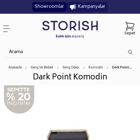
Showroomlar
Kampanyalar
Sepet
Anasayfa
Genç Ve Bebek
Genç Odası
Komodin
Dark Point...
Dark Point Komodin