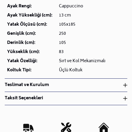
Ayak Rengi:
Cappuccino
Ayak Yüksekliği (cm):
13 cm
Yatak Ölçüsü (cm):
105x185
Genişlik (cm):
250
Derinlik (cm):
105
Yükseklik (cm):
83
Yatak Özelliği:
Sırt ve Kol Mekanizmalı
Koltuk Tipi:
Üçlü Koltuk
Teslimat ve Kurulum
Teslimat ve Kurulum
Taksit Seçenekleri
• Siparişlerinizi aldıktan sonra en kısa sürede işleme
alarak, ürünlerinizi size ulaştırmak için elimizden
geleni yapıyoruz.
•
Kargo süreçlerimizi güçlü lojistik ağımızla
destekleyerek, teslimatı en hızlı şekilde