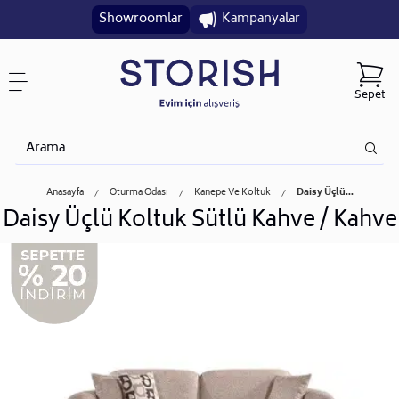
Showroomlar
Kampanyalar
Sepet
Anasayfa
Oturma Odası
Kanepe Ve Koltuk
Daisy Üçlü...
Daisy Üçlü Koltuk Sütlü Kahve / Kahve