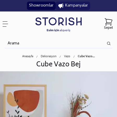
Showroomlar
Kampanyalar
Sepet
Anasayfa
Dekorasyon
Vazo
Cube Vazo...
Cube Vazo Bej