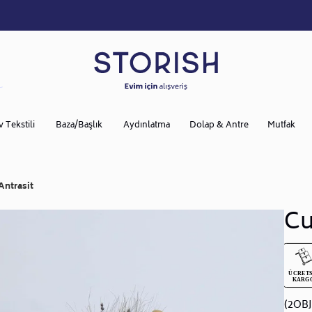
v Tekstili
Baza/Başlık
Aydınlatma
Dolap & Antre
Mutfak
Antrasit
Cu
(2OB