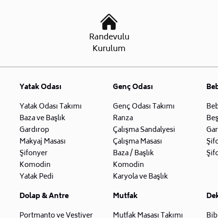
Randevulu
Kurulum
Yatak Odası
Genç Odası
Be
Yatak Odası Takımı
Genç Odası Takımı
Beb
Baza ve Başlık
Ranza
Beş
Gardırop
Çalışma Sandalyesi
Gar
Makyaj Masası
Çalışma Masası
Şif
Şifonyer
Baza / Başlık
Şif
Komodin
Komodin
Yatak Pedi
Karyola ve Başlık
Dolap & Antre
Mutfak
De
Portmanto ve Vestiyer
Mutfak Masası Takımı
Bib