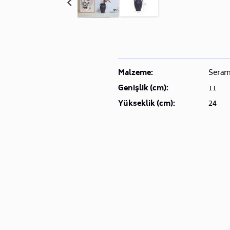
Malzeme:
Seram
Genişlik (cm):
11
Yükseklik (cm):
24