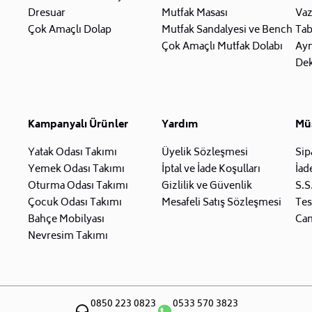
Dresuar
Mutfak Masası
Va
Çok Amaçlı Dolap
Mutfak Sandalyesi ve Bench
Tab
Çok Amaçlı Mutfak Dolabı
Ay
Dek
Kampanyalı Ürünler
Yardım
Müş
Yatak Odası Takımı
Üyelik Sözleşmesi
Sip
Yemek Odası Takımı
İptal ve İade Koşulları
İad
Oturma Odası Takımı
Gizlilik ve Güvenlik
S.S
Çocuk Odası Takımı
Mesafeli Satış Sözleşmesi
Tes
Bahçe Mobilyası
Can
Nevresim Takımı
0850 223 0823
0533 570 3823