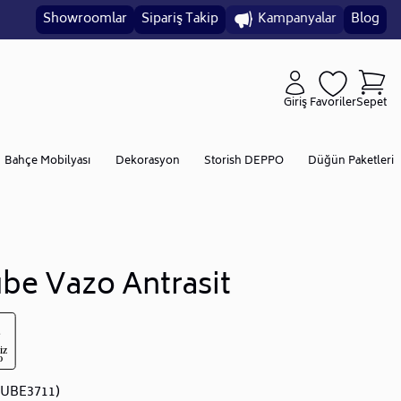
Showroomlar
Sipariş Takip
Kampanyalar
Blog
Giriş
Favoriler
Sepet
Bahçe Mobilyası
Dekorasyon
Storish DEPPO
Düğün Paketleri
be Vazo Antrasit
JUBE3711)