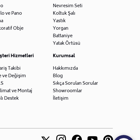
zo
Nevresim Seti
lo ve Pano
Koltuk Şalı
na
Yastık
oratif Obje
Yorgan
Battaniye
Yatak Örtüsü
teri Hizmetleri
Kurumsal
ariş Takibi
Hakkımızda
e ve Değişim
Blog
.S
Sıkça Sorulan Sorular
limat ve Montaj
Showroomlar
lı Destek
İletişim