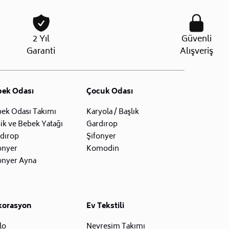
2 Yıl
Güvenli
Garanti
Alışveriş
bek Odası
Çocuk Odası
ek Odası Takımı
Karyola / Başlık
ik ve Bebek Yatağı
Gardırop
dırop
Şifonyer
onyer
Komodin
onyer Ayna
korasyon
Ev Tekstili
lo
Nevresim Takımı