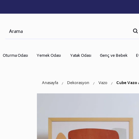
Oturma Odası
Yemek Odası
Yatak Odası
Genç ve Bebek
E
Anasayfa
Dekorasyon
Vazo
Cube Vazo 