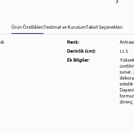
Ürün Özellikleri
Teslimat ve Kurulum
Taksit Seçenekleri
ik
Renk:
Antrasi
Derinlik (cm):
11.5
Ek Bilgiler:
Yüksek
üretilm
sunar. 
dekora
estetik
Dayanık
formunu
direnç 