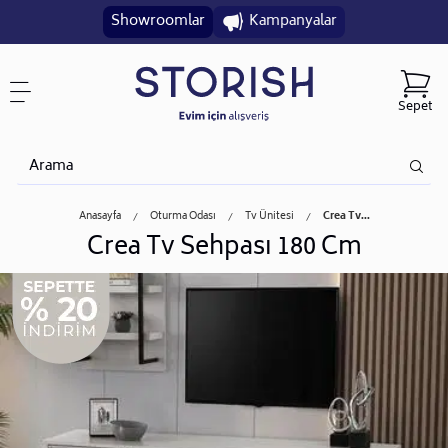
Showroomlar
Kampanyalar
Sepet
Anasayfa
Oturma Odası
Tv Ünitesi
Crea Tv...
Crea Tv Sehpası 180 Cm