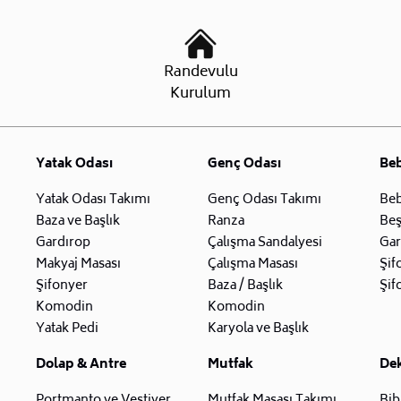
Randevulu
Kurulum
Yatak Odası
Genç Odası
Be
Yatak Odası Takımı
Genç Odası Takımı
Beb
Baza ve Başlık
Ranza
Beş
Gardırop
Çalışma Sandalyesi
Gar
Makyaj Masası
Çalışma Masası
Şif
Şifonyer
Baza / Başlık
Şif
Komodin
Komodin
Yatak Pedi
Karyola ve Başlık
Dolap & Antre
Mutfak
De
Portmanto ve Vestiyer
Mutfak Masası Takımı
Bib