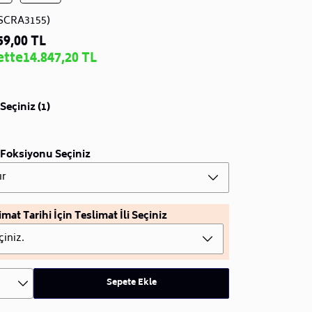
SCRA3155)
59,00 TL
ette
14.847,20 TL
Seçiniz (1)
Foksiyonu Seçiniz
ır
imat Tarihi İçin Teslimat İli Seçiniz
çiniz.
Sepete Ekle