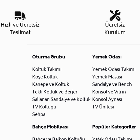
Hızlı ve Ücretsiz
Ücretsiz
Teslimat
Kurulum
Oturma Grubu
Yemek Odası
Koltuk Takımı
Yemek Odası Takımı
Köşe Koltuk
Yemek Masası
Kanepe ve Koltuk
Sandalye ve Bench
Tekli Koltuk ve Berjer
Konsol ve Vitrin
Sallanan Sandalye ve Koltuk
Konsol Aynası
TV Koltuğu
TV Ünitesi
Sehpa
Bahçe Mobilyası
Popüler Kategoriler
Bahçe ve Balkon Koltuğu
Yatak Odası Takımı