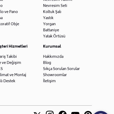
zo
Nevresim Seti
lo ve Pano
Koltuk Şalı
na
Yastık
oratif Obje
Yorgan
Battaniye
Yatak Örtüsü
teri Hizmetleri
Kurumsal
ariş Takibi
Hakkımızda
e ve Değişim
Blog
.S
Sıkça Sorulan Sorular
limat ve Montaj
Showroomlar
lı Destek
İletişim