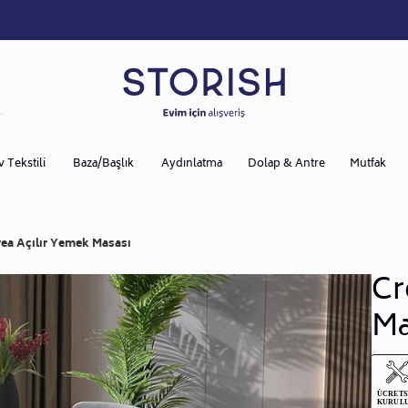
v Tekstili
Baza/Başlık
Aydınlatma
Dolap & Antre
Mutfak
rea Açılır Yemek Masası
Cr
Ma