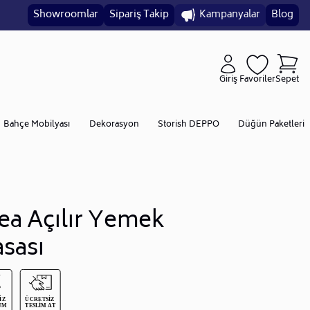
Showroomlar
Sipariş Takip
Kampanyalar
Blog
Giriş
Favoriler
Sepet
Bahçe Mobilyası
Dekorasyon
Storish DEPPO
Düğün Paketleri
ea Açılır Yemek
sası