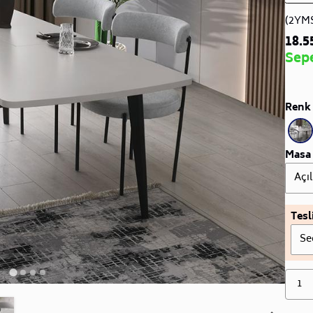
(2YM
18.5
Sep
Renk 
Masa 
Açıl
Tesl
Se
1