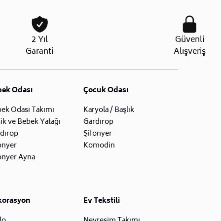
2 Yıl
Güvenli
Garanti
Alışveriş
bek Odası
Çocuk Odası
ek Odası Takımı
Karyola / Başlık
ik ve Bebek Yatağı
Gardırop
dırop
Şifonyer
onyer
Komodin
onyer Ayna
korasyon
Ev Tekstili
lo
Nevresim Takımı