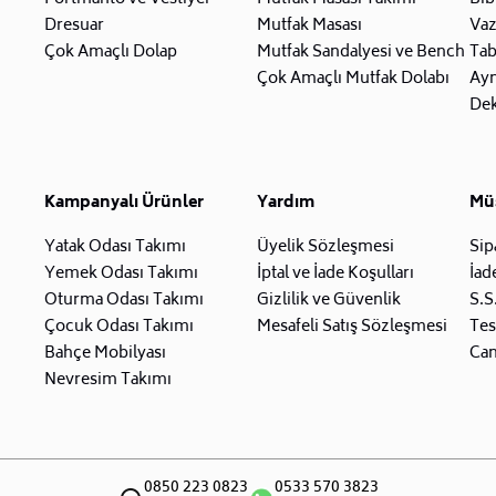
Dresuar
Mutfak Masası
Va
Çok Amaçlı Dolap
Mutfak Sandalyesi ve Bench
Tab
Çok Amaçlı Mutfak Dolabı
Ay
Dek
Kampanyalı Ürünler
Yardım
Müş
Yatak Odası Takımı
Üyelik Sözleşmesi
Sip
Yemek Odası Takımı
İptal ve İade Koşulları
İad
Oturma Odası Takımı
Gizlilik ve Güvenlik
S.S
Çocuk Odası Takımı
Mesafeli Satış Sözleşmesi
Tes
Bahçe Mobilyası
Can
Nevresim Takımı
0850 223 0823
0533 570 3823