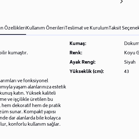
n Özellikleri
Kullanım Önerileri
Teslimat ve Kurulum
Taksit Seçenek
Kumaş:
Doku
bilir kumaştır.
Renk:
Koyu G
Ayak Rengi:
Siyah
Yükseklik (cm):
43
sarımları ve fonksiyonel
ımıyla yaşam alanlarınıza estetik
kunuş katın. Yüksek kaliteli
e ve işçilikle üretilen bu
, hem dekoratif hem de pratik
özüm sunar. Kompakt yapısı
nde dar alanlarda bile kolayca
lur, konforlu kullanım sağlar.