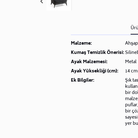
Ürü
Malzeme:
Ahşap
Kumaş Temizlik Önerisi:
Siline
Ayak Malzemesi:
Metal
Ayak Yüksekliği (cm):
14 cm
Ek Bilgiler:
Şık ta
kullan
bir do
malzem
puflar
bir ç
sayesi
yer bu