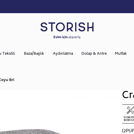
v Tekstili
Baza/Başlık
Aydınlatma
Dolap & Antre
Mutfak
Koyu Gri
Cr
(2PU