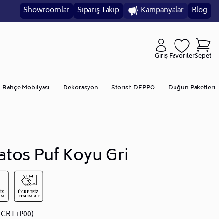
Showroomlar
Sipariş Takip
Kampanyalar
Blog
Giriş
Favoriler
Sepet
Bahçe Mobilyası
Dekorasyon
Storish DEPPO
Düğün Paketleri
atos Puf Koyu Gri
FCRT1P00)