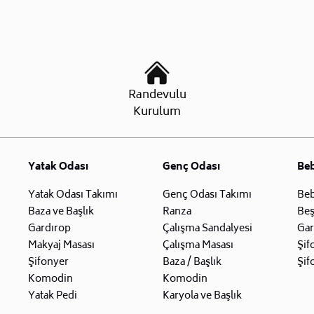
Randevulu
Kurulum
Yatak Odası
Genç Odası
Be
Yatak Odası Takımı
Genç Odası Takımı
Beb
Baza ve Başlık
Ranza
Beş
Gardırop
Çalışma Sandalyesi
Gar
Makyaj Masası
Çalışma Masası
Şif
Şifonyer
Baza / Başlık
Şif
Komodin
Komodin
Yatak Pedi
Karyola ve Başlık