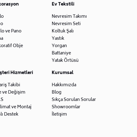
korasyon
Ev Tekstili
lo
Nevresim Takımı
zo
Nevresim Seti
lo ve Pano
Koltuk Şalı
na
Yastık
oratif Obje
Yorgan
Battaniye
Yatak Örtüsü
teri Hizmetleri
Kurumsal
ariş Takibi
Hakkımızda
e ve Değişim
Blog
.S
Sıkça Sorulan Sorular
limat ve Montaj
Showroomlar
lı Destek
İletişim