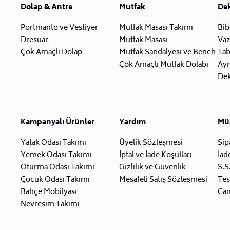
Dolap & Antre
Mutfak
De
Portmanto ve Vestiyer
Mutfak Masası Takımı
Bib
Dresuar
Mutfak Masası
Va
Çok Amaçlı Dolap
Mutfak Sandalyesi ve Bench
Tab
Çok Amaçlı Mutfak Dolabı
Ay
Dek
Kampanyalı Ürünler
Yardım
Müş
Yatak Odası Takımı
Üyelik Sözleşmesi
Sip
Yemek Odası Takımı
İptal ve İade Koşulları
İad
Oturma Odası Takımı
Gizlilik ve Güvenlik
S.S
Çocuk Odası Takımı
Mesafeli Satış Sözleşmesi
Tes
Bahçe Mobilyası
Can
Nevresim Takımı