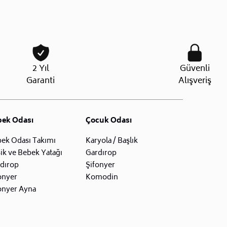
2 Yıl
Güvenli
Garanti
Alışveriş
bek Odası
Çocuk Odası
ek Odası Takımı
Karyola / Başlık
ik ve Bebek Yatağı
Gardırop
dırop
Şifonyer
onyer
Komodin
onyer Ayna