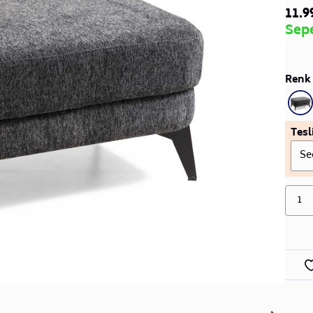
11.9
Sep
Renk 
Tesl
Se
1