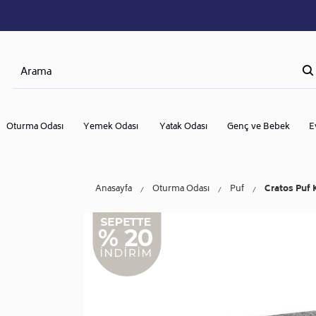
Oturma Odası
Yemek Odası
Yatak Odası
Genç ve Bebek
E
Anasayfa
Oturma Odası
Puf
Cratos Puf 