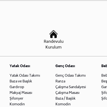
Randevulu
Kurulum
Yatak Odası
Genç Odası
Be
Yatak Odası Takımı
Genç Odası Takımı
Beb
Baza ve Başlık
Ranza
Beş
Gardırop
Çalışma Sandalyesi
Gar
Makyaj Masası
Çalışma Masası
Şif
Şifonyer
Baza / Başlık
Şif
Komodin
Komodin