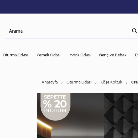
Oturma Odası
Yemek Odası
Yatak Odası
Genç ve Bebek
E
Anasayfa
Oturma Odası
Köşe Koltuk
Cra