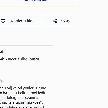
Takımı Düzenle
Favorilere Ekle
Paylaş
ak
k Sünger Kullanılmıştır.
şe
nü sağ ve sol yönleri, ürüne
n bakılarak belirlenmektedir.
an bakıldığında, uzanma
sağ taraftaysa "sağ köşe",
 modülü sol taraftaysa "sol