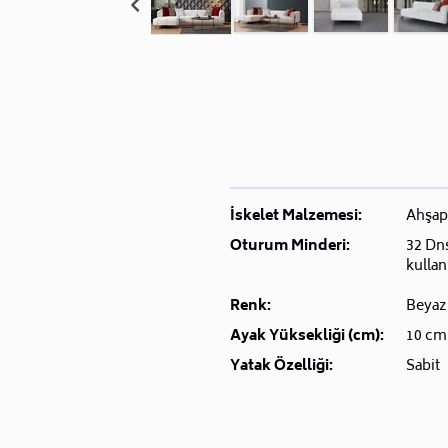
İskelet Malzemesi:
Ahşap
Oturum Minderi:
32 Dns
kullan
Renk:
Beyaz
Ayak Yüksekliği (cm):
10 cm
Yatak Özelliği:
Sabit