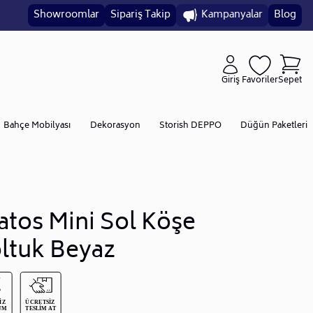
Showroomlar
Sipariş Takip
Kampanyalar
Blog
Giriş
Favoriler
Sepet
Bahçe Mobilyası
Dekorasyon
Storish DEPPO
Düğün Paketleri
atos Mini Sol Köşe
ltuk Beyaz