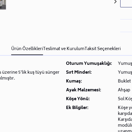
Ürün Özellikleri
Teslimat ve Kurulum
Taksit Seçenekleri
Oturum Yumuşaklığı:
Yumuş
 üzerine 5'lik kuş tüyü sünger
Sırt Minderi:
Yumuşa
ılmıştır.
Kumaş:
Buklet
Ayak Malzemesi:
Ahşap
Köşe Yönü:
Sol Kö
Ek Bilgiler:
Köşe yö
karşıda
Karşıd
modülü 
uzanma