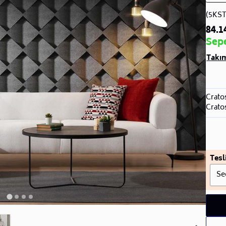
(5KS
84.1
Sepe
Takı
Crato
Crato
Tesl
Se