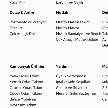
Yatak Pedi
Karyola ve Başlık
Dolap & Antre
Mutfak
De
Portmanto ve Vestiyer
Mutfak Masası Takımı
Bib
Dresuar
Mutfak Masası
Va
Çok Amaçlı Dolap
Mutfak Sandalyesi ve Bench
Tab
Çok Amaçlı Mutfak Dolabı
Ay
Dek
Kampanyalı Ürünler
Yardım
Müş
Yatak Odası Takımı
Üyelik Sözleşmesi
Sip
Yemek Odası Takımı
İptal ve İade Koşulları
İad
Oturma Odası Takımı
Gizlilik ve Güvenlik
S.S
Çocuk Odası Takımı
Mesafeli Satış Sözleşmesi
Tes
Bahçe Mobilyası
Can
Nevresim Takımı