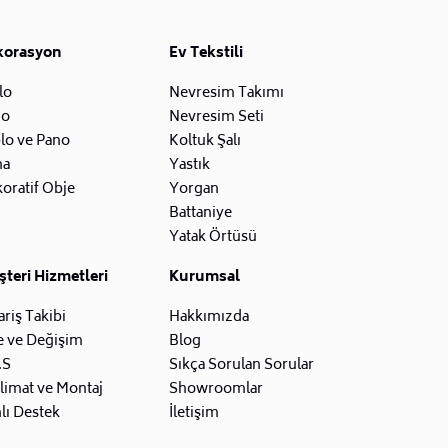
korasyon
Ev Tekstili
lo
Nevresim Takımı
zo
Nevresim Seti
lo ve Pano
Koltuk Şalı
na
Yastık
oratif Obje
Yorgan
Battaniye
Yatak Örtüsü
teri Hizmetleri
Kurumsal
ariş Takibi
Hakkımızda
e ve Değişim
Blog
.S
Sıkça Sorulan Sorular
limat ve Montaj
Showroomlar
lı Destek
İletişim