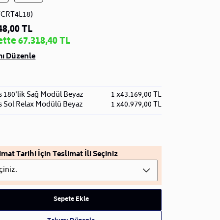
TCRT4L18)
48,00 TL
tte 67.318,40 TL
mı Düzenle
s 180'lik Sağ Modül Beyaz
1 x
43.169,00 TL
s Sol Relax Modülü Beyaz
1 x
40.979,00 TL
imat Tarihi İçin Teslimat İli Seçiniz
çiniz.
Sepete Ekle