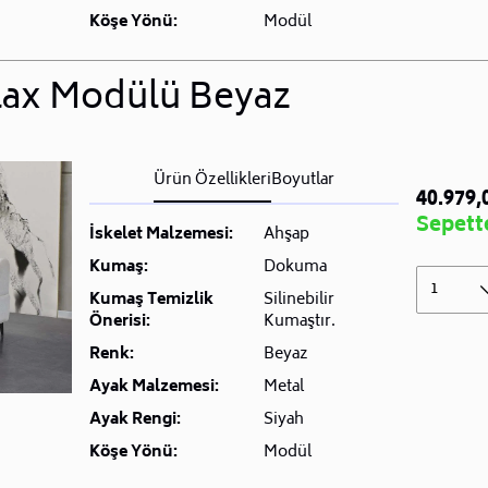
Köşe Yönü:
Modül
lax Modülü Beyaz
Ürün Özellikleri
Boyutlar
40.979,
Sepette
İskelet Malzemesi:
Ahşap
Kumaş:
Dokuma
1
Kumaş Temizlik
Silinebilir
Önerisi:
Kumaştır.
Renk:
Beyaz
Ayak Malzemesi:
Metal
Ayak Rengi:
Siyah
Köşe Yönü:
Modül