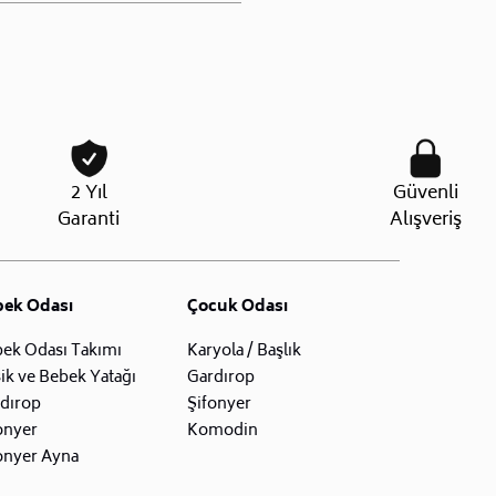
2 Yıl
Güvenli
Garanti
Alışveriş
bek Odası
Çocuk Odası
ek Odası Takımı
Karyola / Başlık
ik ve Bebek Yatağı
Gardırop
dırop
Şifonyer
onyer
Komodin
onyer Ayna