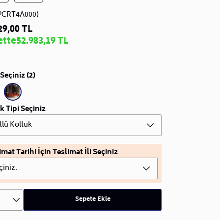
PCRT4A000)
29,00 TL
ette
52.983,19 TL
Seçiniz (2)
k Tipi Seçiniz
tlü Koltuk
imat Tarihi İçin Teslimat İli Seçiniz
çiniz.
Sepete Ekle