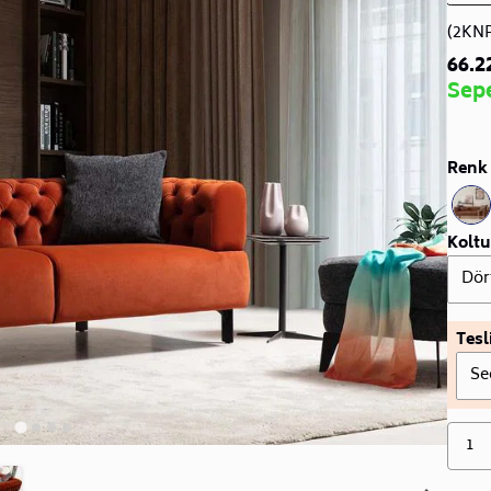
(2KN
66.2
Sep
Renk 
Koltu
Dör
Tesl
Se
1