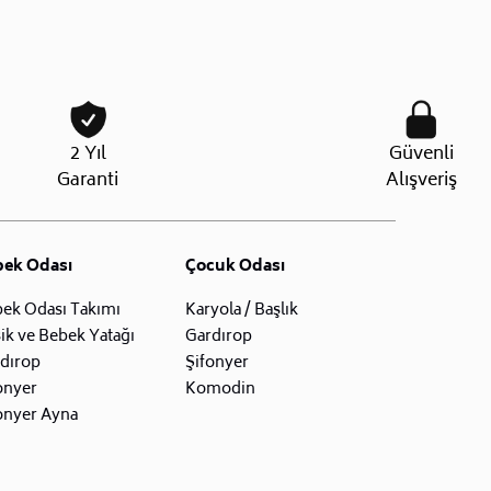
2 Yıl
Güvenli
Garanti
Alışveriş
bek Odası
Çocuk Odası
ek Odası Takımı
Karyola / Başlık
ik ve Bebek Yatağı
Gardırop
dırop
Şifonyer
onyer
Komodin
onyer Ayna