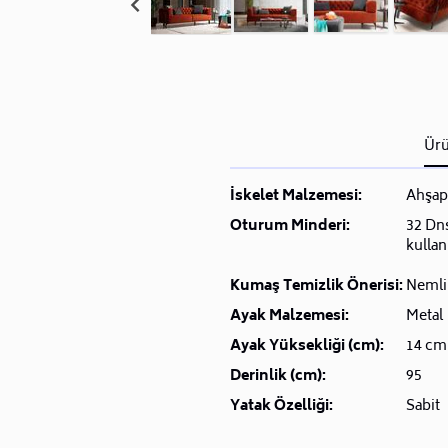
Ürü
İskelet Malzemesi:
Ahşap
Oturum Minderi:
32 Dns
kullan
Kumaş Temizlik Önerisi:
Nemli 
Ayak Malzemesi:
Metal
Ayak Yüksekliği (cm):
14 cm
Derinlik (cm):
95
Yatak Özelliği:
Sabit