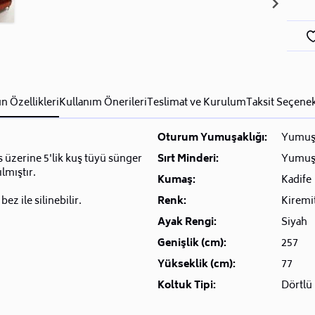
n Özellikleri
Kullanım Önerileri
Teslimat ve Kurulum
Taksit Seçenek
Oturum Yumuşaklığı:
Yumuş
 üzerine 5'lik kuş tüyü sünger
Sırt Minderi:
Yumuşa
ılmıştır.
Kumaş:
Kadife
bez ile silinebilir.
Renk:
Kiremi
Ayak Rengi:
Siyah
Genişlik (cm):
257
Yükseklik (cm):
77
Koltuk Tipi:
Dörtlü