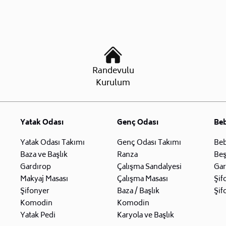
Randevulu
Kurulum
Yatak Odası
Genç Odası
Be
Yatak Odası Takımı
Genç Odası Takımı
Beb
Baza ve Başlık
Ranza
Beş
Gardırop
Çalışma Sandalyesi
Gar
Makyaj Masası
Çalışma Masası
Şif
Şifonyer
Baza / Başlık
Şif
Komodin
Komodin
Yatak Pedi
Karyola ve Başlık