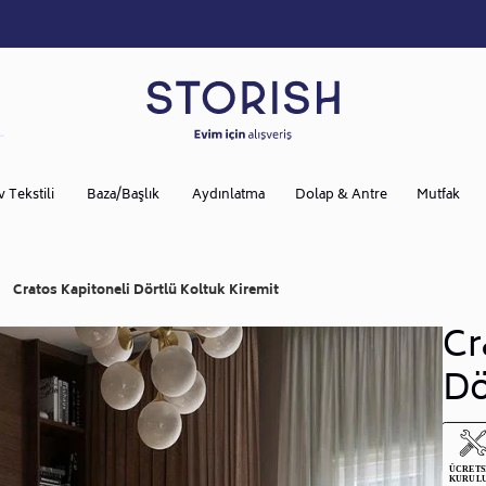
v Tekstili
Baza/Başlık
Aydınlatma
Dolap & Antre
Mutfak
Cratos Kapitoneli Dörtlü Koltuk Kiremit
Cr
Dö