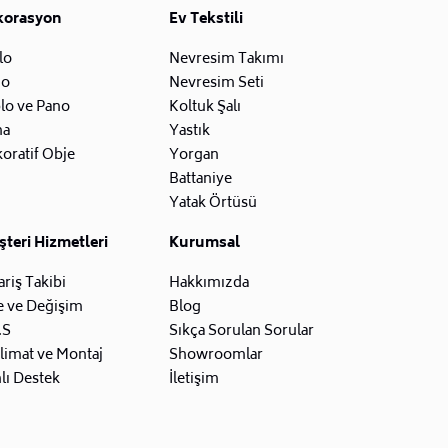
korasyon
Ev Tekstili
lo
Nevresim Takımı
zo
Nevresim Seti
lo ve Pano
Koltuk Şalı
na
Yastık
oratif Obje
Yorgan
Battaniye
Yatak Örtüsü
teri Hizmetleri
Kurumsal
ariş Takibi
Hakkımızda
e ve Değişim
Blog
.S
Sıkça Sorulan Sorular
limat ve Montaj
Showroomlar
lı Destek
İletişim