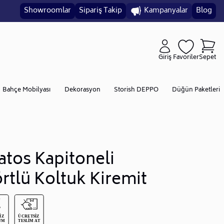
Showroomlar
Sipariş Takip
Kampanyalar
Blog
Giriş
Favoriler
Sepet
Bahçe Mobilyası
Dekorasyon
Storish DEPPO
Düğün Paketleri
atos Kapitoneli
rtlü Koltuk Kiremit