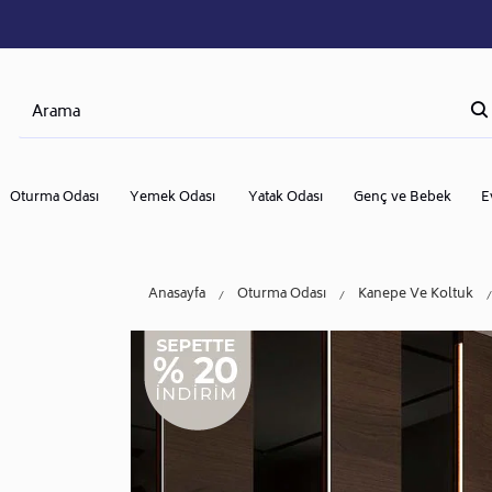
Oturma Odası
Yemek Odası
Yatak Odası
Genç ve Bebek
E
Anasayfa
Oturma Odası
Kanepe Ve Koltuk