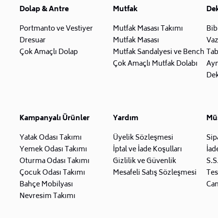
Dolap & Antre
Mutfak
De
Portmanto ve Vestiyer
Mutfak Masası Takımı
Bib
Dresuar
Mutfak Masası
Va
Çok Amaçlı Dolap
Mutfak Sandalyesi ve Bench
Tab
Çok Amaçlı Mutfak Dolabı
Ay
Dek
Kampanyalı Ürünler
Yardım
Müş
Yatak Odası Takımı
Üyelik Sözleşmesi
Sip
Yemek Odası Takımı
İptal ve İade Koşulları
İad
Oturma Odası Takımı
Gizlilik ve Güvenlik
S.S
Çocuk Odası Takımı
Mesafeli Satış Sözleşmesi
Tes
Bahçe Mobilyası
Can
Nevresim Takımı