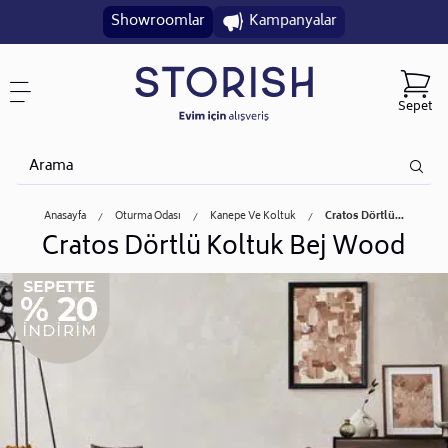
Showroomlar
Kampanyalar
Sepet
Anasayfa
Oturma Odası
Kanepe Ve Koltuk
Cratos Dörtlü...
Cratos Dörtlü Koltuk Bej Wood