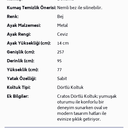
Kumaş Temizlik Önerisi:
Nemli bez ile silinebilir.
Renk:
Bej
Ayak Malzemesi:
Metal
Ayak Rengi:
Ceviz
Ayak Yüksekliği (cm):
14 cm
Genişlik (cm):
257
Derinlik (cm):
95
Yükseklik (cm):
77
Yatak Özelliği:
Sabit
Koltuk Tipi:
Dörtlü Koltuk
Ek Bilgiler:
Cratos Dörtlü Koltuk; yumuşak
oturumu ile konforlu bir
deneyim sunarken oval ve
modern tasarım hatları ile
evinize şıklık getiriyor.