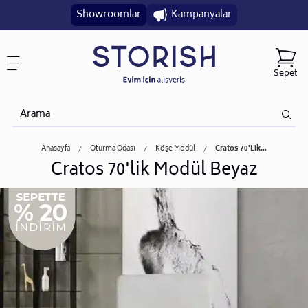
Showroomlar
Kampanyalar
Sepet
Anasayfa
Oturma Odası
Köşe Modül
Cratos 70'lik...
Cratos 70'lik Modül Beyaz