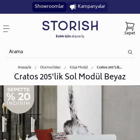
Showroomlar
Kampanyalar
Sepet
Anasayfa
Oturma Odası
Köşe Modül
Cratos 205'lik...
Cratos 205'lik Sol Modül Beyaz