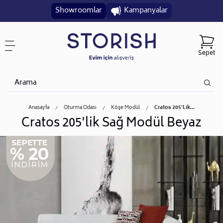
Showroomlar
Kampanyalar
Sepet
Anasayfa
Oturma Odası
Köşe Modül
Cratos 205'lik...
Cratos 205'lik Sağ Modül Beyaz