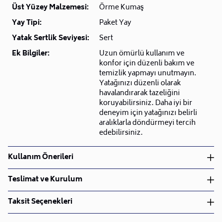
Üst Yüzey Malzemesi:
Örme Kumaş
Yay Tipi:
Paket Yay
Yatak Sertlik Seviyesi:
Sert
Ek Bilgiler:
Uzun ömürlü kullanım ve
konfor için düzenli bakım ve
temizlik yapmayı unutmayın.
Yatağınızı düzenli olarak
havalandırarak tazeliğini
koruyabilirsiniz. Daha iyi bir
deneyim için yatağınızı belirli
aralıklarla döndürmeyi tercih
edebilirsiniz.
Kullanım Önerileri
Kuru Temizleme
Teslimat ve Kurulum
Teslimat ve Kurulum
Taksit Seçenekleri
• Siparişlerinizi aldıktan sonra en kısa sürede işleme
alarak, ürünlerinizi size ulaştırmak için elimizden