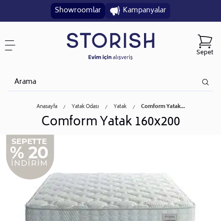
Showroomlar
Kampanyalar
Sepet
Anasayfa
Yatak Odası
Yatak
Comform Yatak...
Comform Yatak 160x200