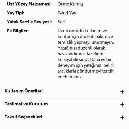
Üst Yüzey Malzemesi:
Örme Kumaş
Yay Tipi:
Paket Yay
Yatak Sertlik Seviyesi:
Sert
Ek Bilgiler:
Uzun ömürlü kullanım ve
konfor için düzenli bakım ve
temizlik yapmayı unutmayın.
Yatağınızı düzenli olarak
havalandırarak tazeliğini
koruyabilirsiniz. Daha iyi bir
deneyim için yatağınızı belirli
aralıklarla döndürmeyi tercih
edebilirsiniz.
Kullanım Önerileri
Kuru Temizleme
Teslimat ve Kurulum
Teslimat ve Kurulum
Taksit Seçenekleri
• Siparişlerinizi aldıktan sonra en kısa sürede işleme
alarak, ürünlerinizi size ulaştırmak için elimizden