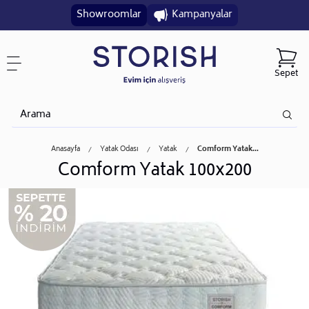
Showroomlar
Kampanyalar
Sepet
Anasayfa
Yatak Odası
Yatak
Comform Yatak...
Comform Yatak 100x200