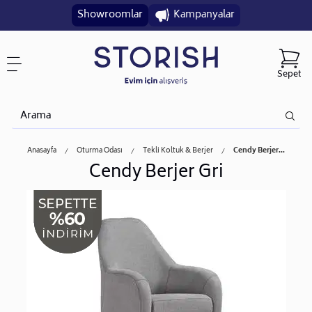
Showroomlar
Kampanyalar
Sepet
Anasayfa
Oturma Odası
Tekli Koltuk & Berjer
Cendy Berjer...
Cendy Berjer Gri