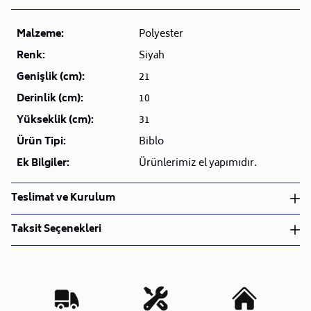
Malzeme:
Polyester
Renk:
Siyah
Genişlik (cm):
21
Derinlik (cm):
10
Yükseklik (cm):
31
Ürün Tipi:
Biblo
Ek Bilgiler:
Ürünlerimiz el yapımıdır.
Teslimat ve Kurulum
Teslimat ve Kurulum
Taksit Seçenekleri
• Siparişlerinizi aldıktan sonra en kısa sürede işleme
alarak, ürünlerinizi size ulaştırmak için elimizden
geleni yapıyoruz.
•
Kargo süreçlerimizi güçlü lojistik ağımızla
destekleyerek, teslimatı en hızlı şekilde