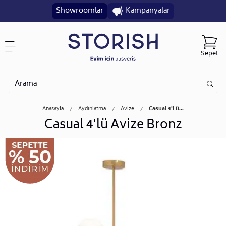
Showroomlar
Kampanyalar
Sepet
Anasayfa
Aydınlatma
Avize
Casual 4'lü...
Casual 4'lü Avize Bronz