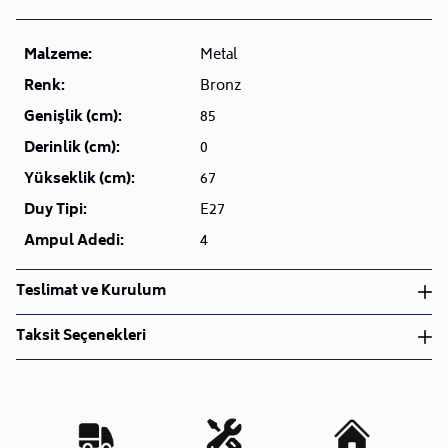
Malzeme:
Metal
Renk:
Bronz
Genişlik (cm):
85
Derinlik (cm):
0
Yükseklik (cm):
67
Duy Tipi:
E27
Ampul Adedi:
4
Teslimat ve Kurulum
Teslimat ve Kurulum
Taksit Seçenekleri
• Siparişlerinizi aldıktan sonra en kısa sürede işleme
alarak, ürünlerinizi size ulaştırmak için elimizden
geleni yapıyoruz.
•
Kargo süreçlerimizi güçlü lojistik ağımızla
destekleyerek, teslimatı en hızlı şekilde