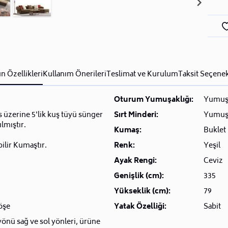
n Özellikleri
Kullanım Önerileri
Teslimat ve Kurulum
Taksit Seçenek
Oturum Yumuşaklığı:
Yumuş
 üzerine 5'lik kuş tüyü sünger
Sırt Minderi:
Yumuşa
ılmıştır.
Kumaş:
Buklet
bilir Kumaştır.
Renk:
Yeşil
Ayak Rengi:
Ceviz
Genişlik (cm):
335
Yükseklik (cm):
79
öşe
Yatak Özelliği:
Sabit
önü sağ ve sol yönleri, ürüne