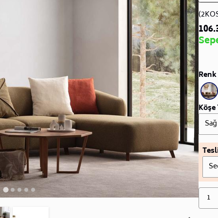
(2KO
106.
Sep
Renk 
Köşe 
Sağ
Tesl
Se
1