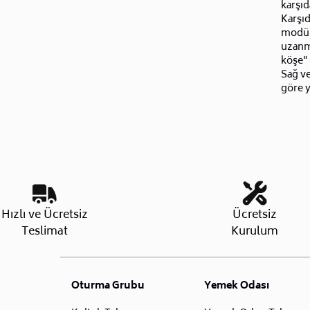
karşıd
Karşı
modülü
uzanma
köşe" 
Sağ ve
göre y
Hızlı ve Ücretsiz
Ücretsiz
Teslimat
Kurulum
Oturma Grubu
Yemek Odası