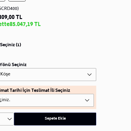
SCRD400)
309,00 TL
ette
85.047,19 TL
Seçiniz (1)
Yönü Seçiniz
 Köşe
imat Tarihi İçin Teslimat İli Seçiniz
çiniz.
Sepete Ekle