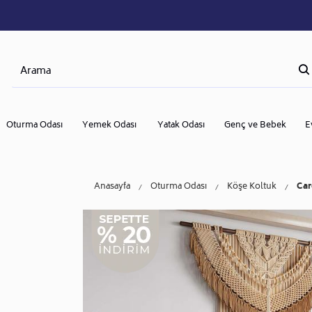
Oturma Odası
Yemek Odası
Yatak Odası
Genç ve Bebek
E
Anasayfa
Oturma Odası
Köşe Koltuk
Car