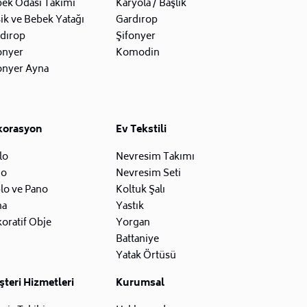
ek Odası Takımı
Karyola / Başlık
ik ve Bebek Yatağı
Gardırop
dırop
Şifonyer
onyer
Komodin
onyer Ayna
korasyon
Ev Tekstili
lo
Nevresim Takımı
zo
Nevresim Seti
lo ve Pano
Koltuk Şalı
na
Yastık
oratif Obje
Yorgan
Battaniye
Yatak Örtüsü
teri Hizmetleri
Kurumsal