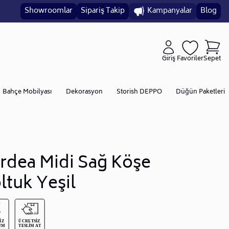
Showroomlar
Sipariş Takip
Kampanyalar
Blog
Giriş
Favoriler
Sepet
Bahçe Mobilyası
Dekorasyon
Storish DEPPO
Düğün Paketleri
rdea Midi Sağ Köşe
ltuk Yeşil