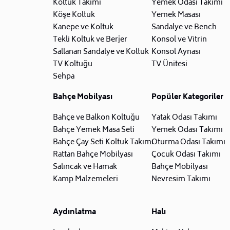
Koltuk Takımı
Yemek Odası Takımı
Köşe Koltuk
Yemek Masası
Kanepe ve Koltuk
Sandalye ve Bench
Tekli Koltuk ve Berjer
Konsol ve Vitrin
Sallanan Sandalye ve Koltuk
Konsol Aynası
TV Koltuğu
TV Ünitesi
Sehpa
Bahçe Mobilyası
Popüler Kategoriler
Bahçe ve Balkon Koltuğu
Yatak Odası Takımı
Bahçe Yemek Masa Seti
Yemek Odası Takımı
Bahçe Çay Seti Koltuk Takımı
Oturma Odası Takımı
Rattan Bahçe Mobilyası
Çocuk Odası Takımı
Salıncak ve Hamak
Bahçe Mobilyası
Kamp Malzemeleri
Nevresim Takımı
Aydınlatma
Halı