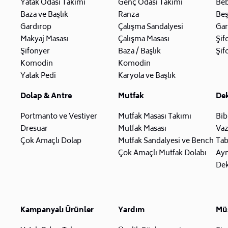
Yatak Odası Takımı
Genç Odası Takımı
Beb
Baza ve Başlık
Ranza
Beş
Gardırop
Çalışma Sandalyesi
Gar
Makyaj Masası
Çalışma Masası
Şif
Şifonyer
Baza / Başlık
Şif
Komodin
Komodin
Yatak Pedi
Karyola ve Başlık
Dolap & Antre
Mutfak
De
Portmanto ve Vestiyer
Mutfak Masası Takımı
Bib
Dresuar
Mutfak Masası
Va
Çok Amaçlı Dolap
Mutfak Sandalyesi ve Bench
Tab
Çok Amaçlı Mutfak Dolabı
Ay
Dek
Kampanyalı Ürünler
Yardım
Müş