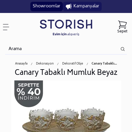
Showroomlar
Kampanyalar
Sepet
Anasayfa
Dekorasyon
Dekoratif Obje
Canary Tabaklı...
Canary Tabaklı Mumluk Beyaz