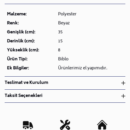
Malzeme:
Polyester
Renk:
Beyaz
Genişlik (cm):
35
Derinlik (cm):
15
Yükseklik (cm):
8
Ürün Tipi:
Biblo
Ek Bilgiler:
Ürünlerimiz el yapımıdır.
Teslimat ve Kurulum
Teslimat ve Kurulum
Taksit Seçenekleri
• Siparişlerinizi aldıktan sonra en kısa sürede işleme
alarak, ürünlerinizi size ulaştırmak için elimizden
geleni yapıyoruz.
•
Kargo süreçlerimizi güçlü lojistik ağımızla
destekleyerek, teslimatı en hızlı şekilde