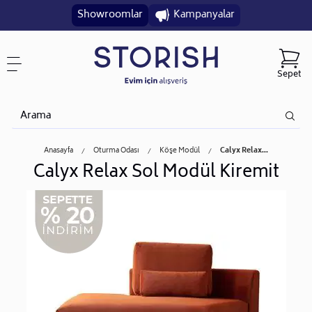
Showroomlar
Kampanyalar
Sepet
Anasayfa
Oturma Odası
Köşe Modül
Calyx Relax...
Calyx Relax Sol Modül Kiremit