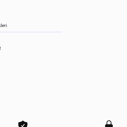
leri
t