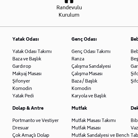
Randevulu
Kurulum
Yatak Odası
Genç Odası
Be
Yatak Odası Takımı
Genç Odası Takımı
Beb
Baza ve Başlık
Ranza
Beş
Gardırop
Çalışma Sandalyesi
Gar
Makyaj Masası
Çalışma Masası
Şif
Şifonyer
Baza / Başlık
Şif
Komodin
Komodin
Yatak Pedi
Karyola ve Başlık
Dolap & Antre
Mutfak
De
Portmanto ve Vestiyer
Mutfak Masası Takımı
Bib
Dresuar
Mutfak Masası
Va
Çok Amaçlı Dolap
Mutfak Sandalyesi ve Bench
Tab