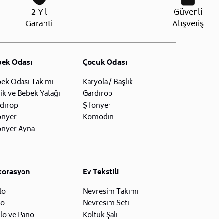
2 Yıl
Güvenli
Garanti
Alışveriş
bek Odası
Çocuk Odası
ek Odası Takımı
Karyola / Başlık
ik ve Bebek Yatağı
Gardırop
dırop
Şifonyer
onyer
Komodin
onyer Ayna
korasyon
Ev Tekstili
lo
Nevresim Takımı
zo
Nevresim Seti
lo ve Pano
Koltuk Şalı