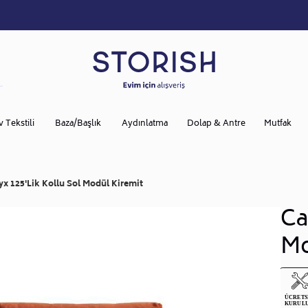
v Tekstili
Baza/Başlık
Aydınlatma
Dolap & Antre
Mutfak
yx 125'lik Kollu Sol Modül Kiremit
Ca
Mo