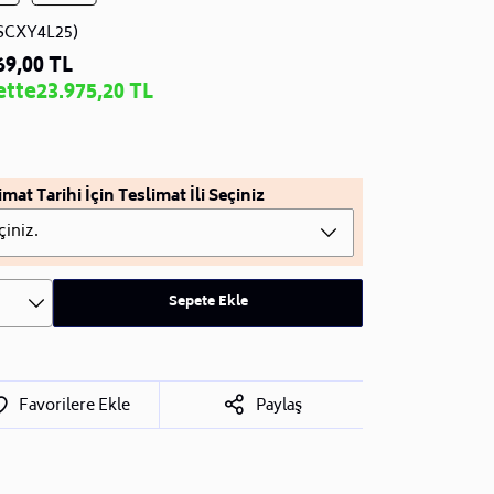
SCXY4L25)
69,00 TL
ette
23.975,20 TL
imat Tarihi İçin Teslimat İli Seçiniz
çiniz.
Sepete Ekle
Favorilere Ekle
Paylaş