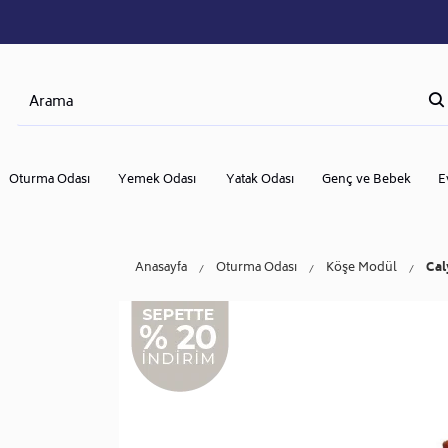
Oturma Odası
Yemek Odası
Yatak Odası
Genç ve Bebek
E
Anasayfa
Oturma Odası
Köşe Modül
Cal