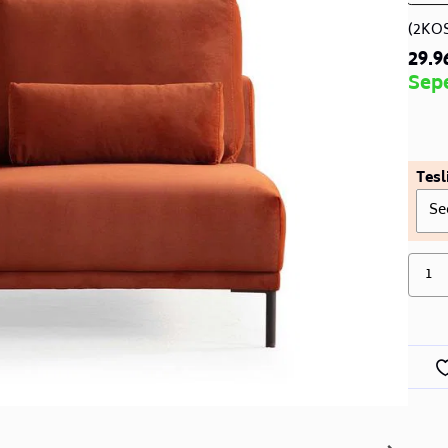
(2KO
29.9
Sep
Tesl
Se
1