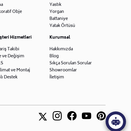
na
Yastık
oratif Obje
Yorgan
Battaniye
Yatak Örtüsü
teri Hizmetleri
Kurumsal
ariş Takibi
Hakkımızda
e ve Değişim
Blog
.S
Sıkça Sorulan Sorular
limat ve Montaj
Showroomlar
lı Destek
İletişim