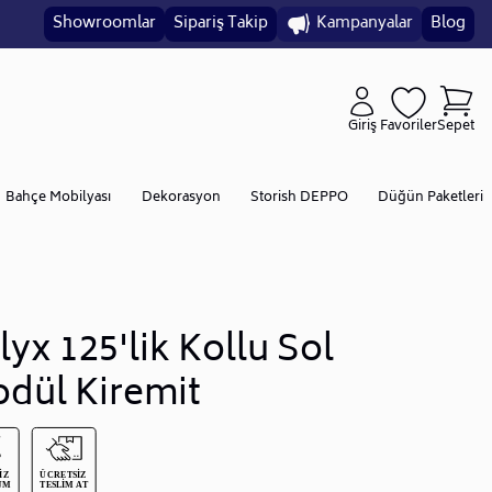
Showroomlar
Sipariş Takip
Kampanyalar
Blog
Giriş
Favoriler
Sepet
Bahçe Mobilyası
Dekorasyon
Storish DEPPO
Düğün Paketleri
lyx 125'lik Kollu Sol
dül Kiremit