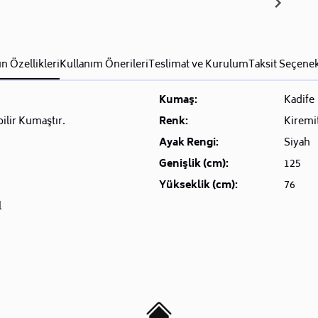
n Özellikleri
Kullanım Önerileri
Teslimat ve Kurulum
Taksit Seçenek
Kumaş:
Kadife
bilir Kumaştır.
Renk:
Kiremi
Ayak Rengi:
Siyah
Genişlik (cm):
125
Yükseklik (cm):
76
l