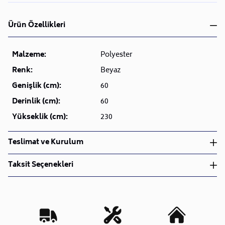
Ürün Özellikleri
Malzeme:
Polyester
Renk:
Beyaz
Genişlik (cm):
60
Derinlik (cm):
60
Yükseklik (cm):
230
Teslimat ve Kurulum
Teslimat ve Kurulum
Taksit Seçenekleri
• Siparişlerinizi aldıktan sonra en kısa sürede işleme
alarak, ürünlerinizi size ulaştırmak için elimizden
geleni yapıyoruz.
•
Kargo süreçlerimizi güçlü lojistik ağımızla
destekleyerek, teslimatı en hızlı şekilde