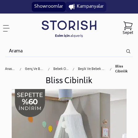
Showroomlar
Kampanyalar
Sepet
Bliss
Anasayfa
Genç Ve Bebek
Bebek Odası
Beşik Ve Bebek Yatağı
Cibinlik
Bliss Cibinlik