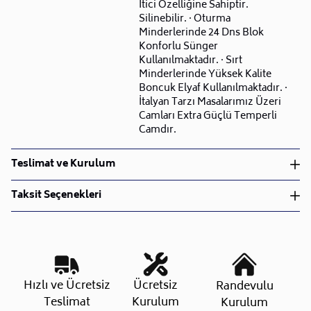
İtici Özelliğine Sahiptir.
Silinebilir. · Oturma
Minderlerinde 24 Dns Blok
Konforlu Sünger
Kullanılmaktadır. · Sırt
Minderlerinde Yüksek Kalite
Boncuk Elyaf Kullanılmaktadır. ·
İtalyan Tarzı Masalarımız Üzeri
Camları Extra Güçlü Temperli
Camdır.
Teslimat ve Kurulum
Teslimat ve Kurulum
Taksit Seçenekleri
• Siparişlerinizi aldıktan sonra en kısa sürede işleme
alarak, ürünlerinizi size ulaştırmak için elimizden
geleni yapıyoruz.
•
Kargo süreçlerimizi güçlü lojistik ağımızla
destekleyerek, teslimatı en hızlı şekilde
Taksit Sayısı
Aylık Tutar
Toplam Tutar
Hızlı ve Ücretsiz
Ücretsiz
Randevulu
gerçekleştiriyoruz.
Tek Çekim
32.269,30 TL
32.269,30 TL
Teslimat
Kurulum
Kurulum
•
Siparişiniz hazırlandığında kurulum ekiplerimiz sizin