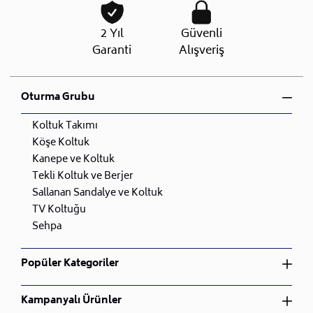
2 Taksit
709,75 TL
1.419,50 TL
ile iletişime geçip müsait olduğunuz tarihte teslimat
3 Taksit
473,17 TL
1.419,50 TL
ve kurulum planlaması yapacaktır.
2 Yıl
Güvenli
4 Taksit
354,88 TL
1.419,50 TL
•
Lojistik siparişlerinizde teslimat ve kurulum hizmeti
Garanti
Alışveriş
5 Taksit
283,90 TL
1.419,50 TL
ücretsizdir.
6 Taksit
236,58 TL
1.419,50 TL
•
Kargo ile teslimatı gerçekleştirilen tüm
7 Taksit
202,79 TL
1.419,50 TL
ürünlerimizde kurulumu size bırakıyoruz.
Oturma Grubu
8 Taksit
177,44 TL
1.419,50 TL
•
İhtiyacınız olan bütün malzemeler paket içinde
9 Taksit
157,72 TL
1.419,50 TL
mevcuttur.
Koltuk Takımı
•
Ayrıca, herhangi bir sorun yaşamanız durumunda
Köşe Koltuk
müşteri destek hattımızdan (
0850 223 08 23)
Kanepe ve Koltuk
08:00/23:00 arası yardım alabilirsiniz.
Tekli Koltuk ve Berjer
•
Uzman ekibimiz, sorularınıza cevap vermek ve
Sallanan Sandalye ve Koltuk
sorunlarınıza çözüm bulmak için her zaman hazır.
TV Koltuğu
•
Stoklarda hazır olan, kargo ile gönderim yapılacak
Sehpa
ürünler için ortalama kargoya teslim süresi 2 ile 5 iş
günü arasında olacaktır.
Popüler Kategoriler
•
Lojistik ile gönderim yapılacak ürünler için teslim
Yatak Odası Takımı
süresi 10 ile 15 iş günü arasındadır.
Kampanyalı Ürünler
Yemek Odası Takımı
•
Stoklarda mevcut olmayan siparişleriniz için