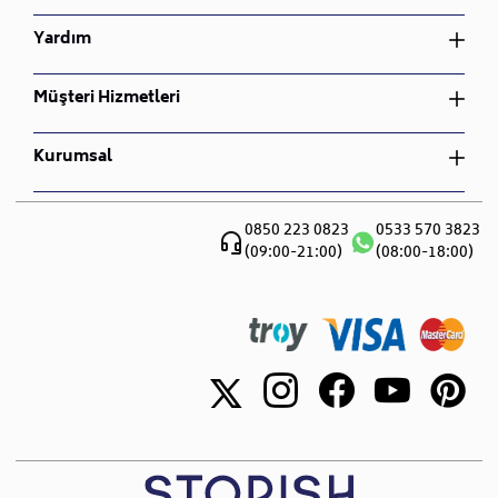
Oturma Odası Takımı
teslimat süresi 30 ile 45 iş günü arasındadır.
Yatak Odası Takımı
Yardım
Çocuk Odası Takımı
•
Ürünlerinizin teslimatından kurulumuna kadar olan
Yemek Odası Takımı
Bahçe Mobilyası
süreçte, yanınızda olduğumuzu unutmayınız. Siz
Oturma Odası Takımı
Üyelik Sözleşmesi
Müşteri Hizmetleri
Nevresim Takımı
değerli müşterilerimize teşekkür ederiz, her türlü soru
Çocuk Odası Takımı
İptal ve İade Koşulları
ve talebiniz için bizimle iletişime geçebilirsiniz.
Bahçe Mobilyası
Gizlilik ve Güvenlik
Sipariş Takibi
• Sepet tutarına göre 3 ay ücretsiz, üzerine 3 ay ücretli
Kurumsal
Nevresim Takımı
Mesafeli Satış Sözleşmesi
İade ve Değişim
olacak şekilde toplam 6 ay ileri tarihli teslimat
S.S.S
Hakkımızda
yapılmaktadır. Sepet tutarı 100.000 TL ve üzeri
Teslimat ve Montaj
Blog
0850 223 0823
0533 570 3823
alışverişlerde Son teslim tarihi + 3 aya kadar ücretsiz,
Canlı Destek
(09:00-21:00)
(08:00-18:00)
Sıkça Sorulan Sorular
+ 3 aya kadar ücretli toplamda 6 aya kadar ileri
Showroomlar
teslimat sağlanır.
İletişim
• İleri tarihli teslimat sepet tutarına göre yalnızca
nakliyeyle teslim edilecek ürünler/siparişler için
yapılabilir.
• Ücretlendirme, depoda bekletilecek her ürün için
indirimsiz satış fiyatı üzerinden aylık %3 şeklinde
yapılır. STORISH ücretlendirmede piyasa koşulları ve
depolama maliyetlerindeki yükselişe göre tek taraflı