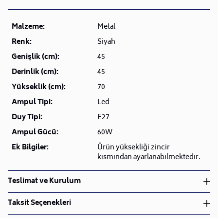
Malzeme:
Metal
Renk:
Siyah
Genişlik (cm):
45
Derinlik (cm):
45
Yükseklik (cm):
70
Ampul Tipi:
Led
Duy Tipi:
E27
Ampul Gücü:
60W
Ek Bilgiler:
Ürün yüksekliği zincir
kısmından ayarlanabilmektedir.
Teslimat ve Kurulum
Teslimat ve Kurulum
Taksit Seçenekleri
• Siparişlerinizi aldıktan sonra en kısa sürede işleme