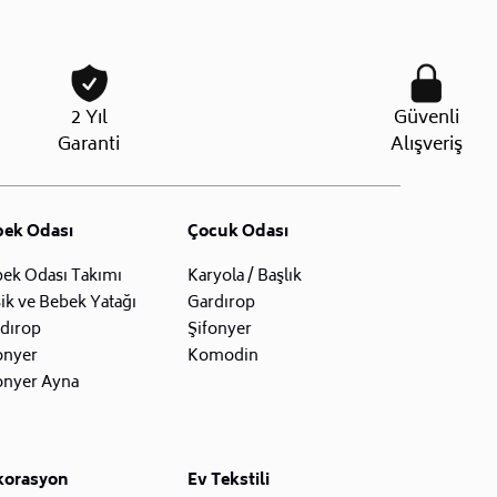
2 Yıl
Güvenli
Garanti
Alışveriş
bek Odası
Çocuk Odası
ek Odası Takımı
Karyola / Başlık
ik ve Bebek Yatağı
Gardırop
dırop
Şifonyer
onyer
Komodin
onyer Ayna
korasyon
Ev Tekstili