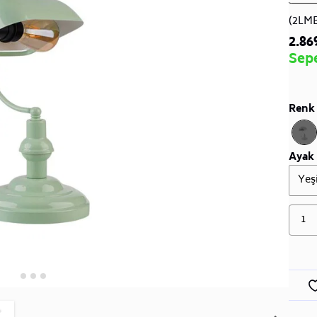
(2LM
2.86
Sep
Renk 
Ayak 
Yeşi
1