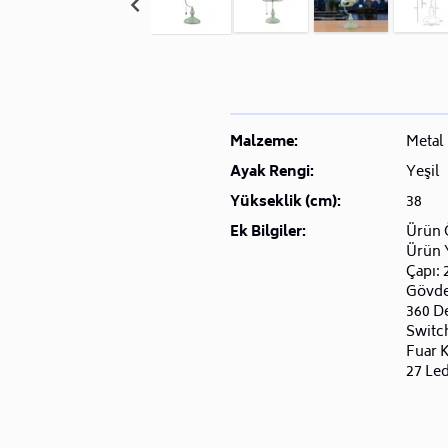
Malzeme:
Metal
Ayak Rengi:
Yeşil
Yükseklik (cm):
38
Ek Bilgiler:
Ürün 
Ürün Y
Çapı: 
Gövde 
360 De
Switch
Fuar K
27 Le