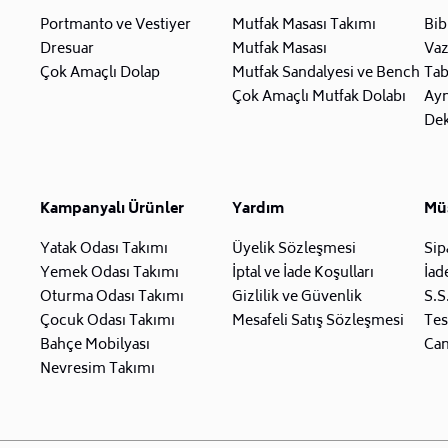
Portmanto ve Vestiyer
Mutfak Masası Takımı
Bib
Dresuar
Mutfak Masası
Va
Çok Amaçlı Dolap
Mutfak Sandalyesi ve Bench
Tab
Çok Amaçlı Mutfak Dolabı
Ay
Dek
Kampanyalı Ürünler
Yardım
Müş
Yatak Odası Takımı
Üyelik Sözleşmesi
Sip
Yemek Odası Takımı
İptal ve İade Koşulları
İad
Oturma Odası Takımı
Gizlilik ve Güvenlik
S.S
Çocuk Odası Takımı
Mesafeli Satış Sözleşmesi
Tes
Bahçe Mobilyası
Can
Nevresim Takımı