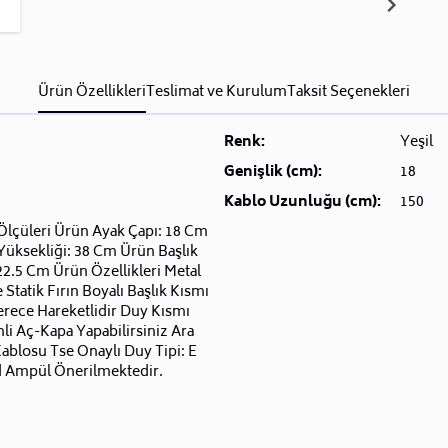
Ürün Özellikleri
Teslimat ve Kurulum
Taksit Seçenekleri
Renk:
Yeşil
Genişlik (cm):
18
Kablo Uzunluğu (cm):
150
Ölçüleri Ürün Ayak Çapı: 18 Cm
üksekliği: 38 Cm Ürün Başlık
22.5 Cm Ürün Özellikleri Metal
Statik Fırın Boyalı Başlık Kısmı
rece Hareketlidir Duy Kısmı
li Aç-Kapa Yapabilirsiniz Ara
ablosu Tse Onaylı Duy Tipi: E
d Ampül Önerilmektedir.