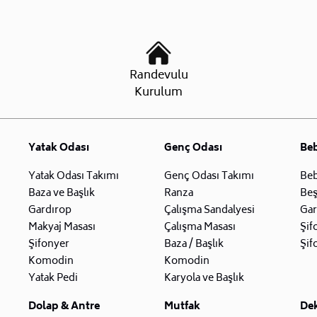
Randevulu
Kurulum
Yatak Odası
Genç Odası
Be
Yatak Odası Takımı
Genç Odası Takımı
Beb
Baza ve Başlık
Ranza
Beş
Gardırop
Çalışma Sandalyesi
Gar
Makyaj Masası
Çalışma Masası
Şif
Şifonyer
Baza / Başlık
Şif
Komodin
Komodin
Yatak Pedi
Karyola ve Başlık
Dolap & Antre
Mutfak
De