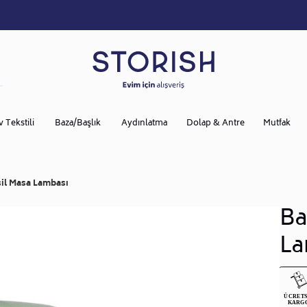
v Tekstili
Baza/Başlık
Aydınlatma
Dolap & Antre
Mutfak
il Masa Lambası
Ba
La