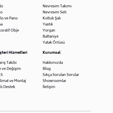
lo
Nevresim Takımı
zo
Nevresim Seti
lo ve Pano
Koltuk Şalı
na
Yastık
oratif Obje
Yorgan
Battaniye
Yatak Örtüsü
teri Hizmetleri
Kurumsal
ariş Takibi
Hakkımızda
e ve Değişim
Blog
.S
Sıkça Sorulan Sorular
limat ve Montaj
Showroomlar
lı Destek
İletişim