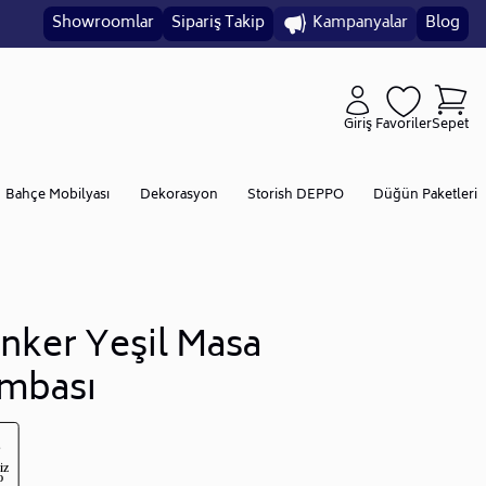
Showroomlar
Sipariş Takip
Kampanyalar
Blog
Giriş
Favoriler
Sepet
Bahçe Mobilyası
Dekorasyon
Storish DEPPO
Düğün Paketleri
nker Yeşil Masa
mbası