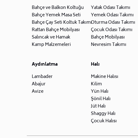
Bahçe ve Balkon Koltuğu
Yatak Odası Takımı
Bahçe Yemek Masa Seti
Yemek Odası Takımı
Bahçe Çay Seti Koltuk Takımı
Oturma Odası Takımı
Rattan Bahçe Mobilyası
Çocuk Odası Takımı
Salıncak ve Hamak
Bahçe Mobilyası
Kamp Malzemeleri
Nevresim Takımı
Aydınlatma
Halı
Lambader
Makine Halısı
Abajur
Kilim
Avize
Yün Halı
Şönil Halı
Jüt Halı
Shaggy Halı
Çocuk Halısı