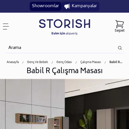
Showroomlar
Kampanyalar
Sepet
Anasayfa
Genç Ve Bebek
Genç Odası
Çalışma Masası
Babil R...
Babil R Çalışma Masası