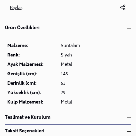
Paylaş
Ürün Özellikleri
Malzeme:
Suntalam
Renk:
Siyah
Ayak Malzemesi:
Metal
Genişlik (cm):
145
Derinlik (cm):
63
Yükseklik (cm):
79
Kulp Malzemesi:
Metal
Teslimat ve Kurulum
Teslimat ve Kurulum
Taksit Seçenekleri
• Siparişlerinizi aldıktan sonra en kısa sürede işleme