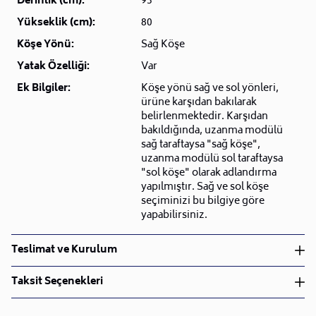
Derinlik (cm):
93
Yükseklik (cm):
80
Köşe Yönü:
Sağ Köşe
Yatak Özelliği:
Var
Ek Bilgiler:
Köşe yönü sağ ve sol yönleri,
ürüne karşıdan bakılarak
belirlenmektedir. Karşıdan
bakıldığında, uzanma modülü
sağ taraftaysa "sağ köşe",
uzanma modülü sol taraftaysa
"sol köşe" olarak adlandırma
yapılmıştır. Sağ ve sol köşe
seçiminizi bu bilgiye göre
yapabilirsiniz.
Teslimat ve Kurulum
Teslimat ve Kurulum
Taksit Seçenekleri
• Siparişlerinizi aldıktan sonra en kısa sürede işleme
alarak, ürünlerinizi size ulaştırmak için elimizden