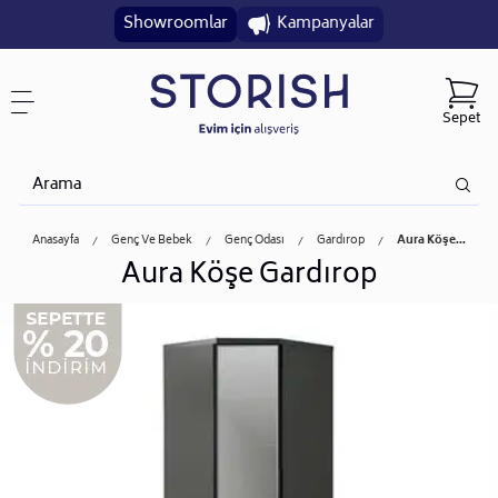
Showroomlar
Kampanyalar
Sepet
Anasayfa
Genç Ve Bebek
Genç Odası
Gardırop
Aura Köşe...
Aura Köşe Gardırop