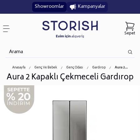
Showroomlar
Kampanyalar
Sepet
Anasayfa
Genç Ve Bebek
Genç Odası
Gardırop
Aura 2...
Aura 2 Kapaklı Çekmeceli Gardırop