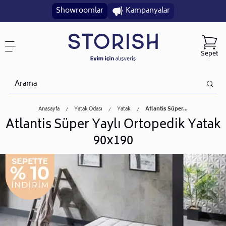
Showroomlar
Kampanyalar
Sepet
Anasayfa
Yatak Odası
Yatak
Atlantis Süper...
Atlantis Süper Yaylı Ortopedik Yatak
90x190