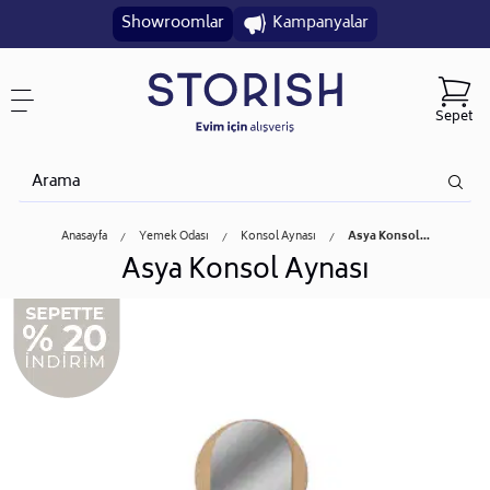
Showroomlar
Kampanyalar
Sepet
Anasayfa
Yemek Odası
Konsol Aynası
Asya Konsol...
Asya Konsol Aynası