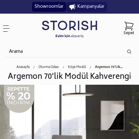
Showroomlar
Kampanyalar
Sepet
Anasayfa
Oturma Odası
Köşe Modül
Argemon 70'lik...
Argemon 70'lik Modül Kahverengi