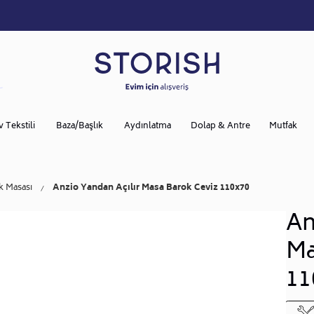
v Tekstili
Baza/Başlık
Aydınlatma
Dolap & Antre
Mutfak
k Masası
Anzio Yandan Açılır Masa Barok Ceviz 110x70
An
Ma
11