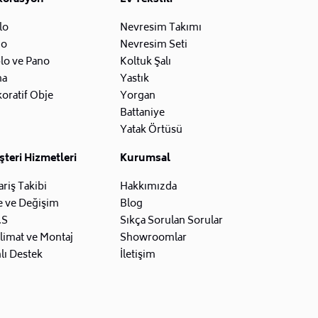
lo
Nevresim Takımı
zo
Nevresim Seti
lo ve Pano
Koltuk Şalı
na
Yastık
oratif Obje
Yorgan
Battaniye
Yatak Örtüsü
teri Hizmetleri
Kurumsal
ariş Takibi
Hakkımızda
e ve Değişim
Blog
.S
Sıkça Sorulan Sorular
limat ve Montaj
Showroomlar
lı Destek
İletişim