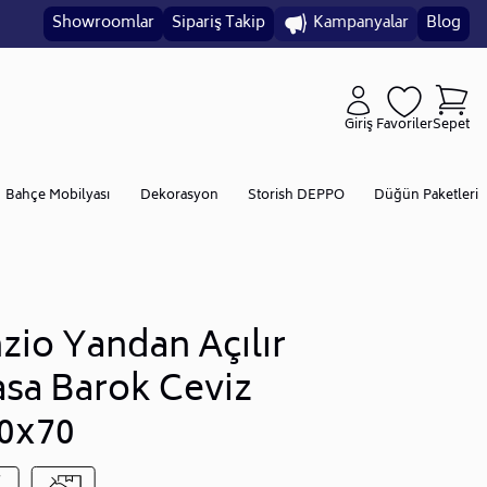
Showroomlar
Sipariş Takip
Kampanyalar
Blog
Giriş
Favoriler
Sepet
Bahçe Mobilyası
Dekorasyon
Storish DEPPO
Düğün Paketleri
zio Yandan Açılır
sa Barok Ceviz
0x70