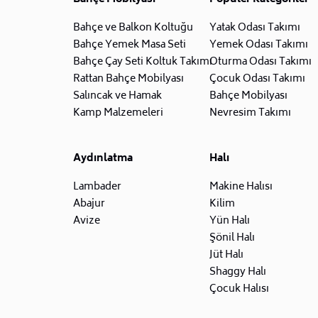
Bahçe ve Balkon Koltuğu
Yatak Odası Takımı
Bahçe Yemek Masa Seti
Yemek Odası Takımı
Bahçe Çay Seti Koltuk Takımı
Oturma Odası Takımı
Rattan Bahçe Mobilyası
Çocuk Odası Takımı
Salıncak ve Hamak
Bahçe Mobilyası
Kamp Malzemeleri
Nevresim Takımı
Aydınlatma
Halı
Lambader
Makine Halısı
Abajur
Kilim
Avize
Yün Halı
Şönil Halı
Jüt Halı
Shaggy Halı
Çocuk Halısı