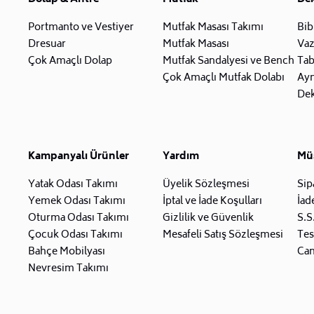
Portmanto ve Vestiyer
Mutfak Masası Takımı
Bib
Dresuar
Mutfak Masası
Va
Çok Amaçlı Dolap
Mutfak Sandalyesi ve Bench
Tab
Çok Amaçlı Mutfak Dolabı
Ay
Dek
Kampanyalı Ürünler
Yardım
Müş
Yatak Odası Takımı
Üyelik Sözleşmesi
Sip
Yemek Odası Takımı
İptal ve İade Koşulları
İad
Oturma Odası Takımı
Gizlilik ve Güvenlik
S.S
Çocuk Odası Takımı
Mesafeli Satış Sözleşmesi
Tes
Bahçe Mobilyası
Can
Nevresim Takımı