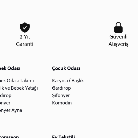
2 Yıl
Güvenli
Garanti
Alışveriş
bek Odası
Çocuk Odası
ek Odası Takımı
Karyola / Başlık
ik ve Bebek Yatağı
Gardırop
dırop
Şifonyer
onyer
Komodin
onyer Ayna
korasyon
Ev Tekstili