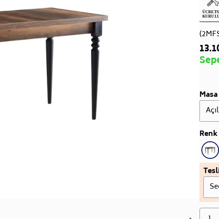
(2MF
13.1
Sep
Masa 
Açıl
Renk 
Tesl
Se
1