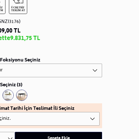
SNZI3176)
09,00 TL
ette
9.831,75 TL
Foksiyonu Seçiniz
ır
Seçiniz (3)
imat Tarihi İçin Teslimat İli Seçiniz
çiniz.
Sepete Ekle