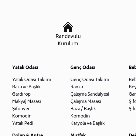
Randevulu
Kurulum
Yatak Odası
Genç Odası
Be
Yatak Odası Takımı
Genç Odası Takımı
Beb
Baza ve Başlık
Ranza
Beş
Gardırop
Çalışma Sandalyesi
Gar
Makyaj Masası
Çalışma Masası
Şif
Şifonyer
Baza / Başlık
Şif
Komodin
Komodin
Yatak Pedi
Karyola ve Başlık
Dolap & Antre
Mutfak
De