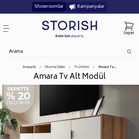
Showroomlar
Kampanyalar
Sepet
Anasayfa
Oturma Odası
Tv Ünitesi
Amara Tv...
Amara Tv Alt Modül