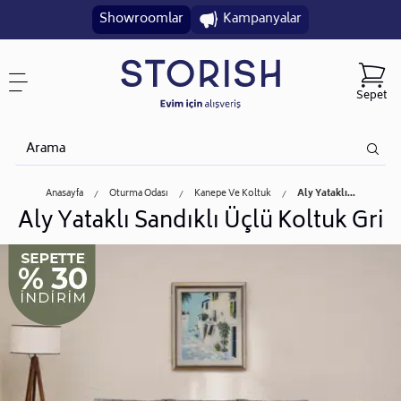
Showroomlar
Kampanyalar
Sepet
Anasayfa
Oturma Odası
Kanepe Ve Koltuk
Aly Yataklı...
Aly Yataklı Sandıklı Üçlü Koltuk Gri