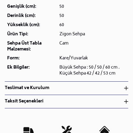
Genişlik (cm):
50
Derinlik (cm):
50
Yükseklik (cm):
60
Ürün Tipi:
Zigon Sehpa
Sehpa Üst Tabla
Cam
Malzemesi:
Form:
Kare/Yuvarlak
Ek Bilgiler:
Büyük Sehpa : 50 / 50 / 60 cm .
Küçük Sehpa 42 / 42 / 53 cm
Teslimat ve Kurulum
Teslimat ve Kurulum
Taksit Seçenekleri
• Siparişlerinizi aldıktan sonra en kısa sürede işleme
alarak, ürünlerinizi size ulaştırmak için elimizden
geleni yapıyoruz.
•
Kargo süreçlerimizi güçlü lojistik ağımızla