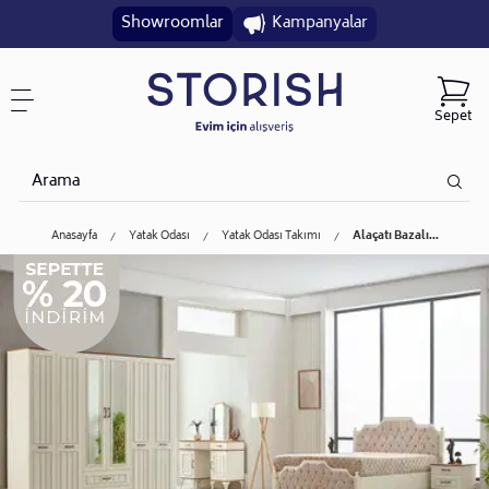
Showroomlar
Kampanyalar
Sepet
Anasayfa
Yatak Odası
Yatak Odası Takımı
Alaçatı Bazalı...