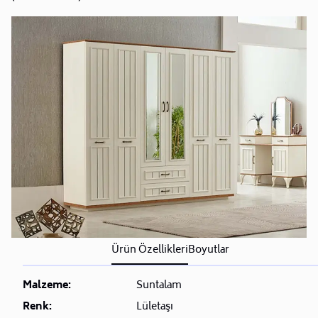
Ürün Özellikleri
Boyutlar
Malzeme:
Suntalam
Renk:
Lületaşı