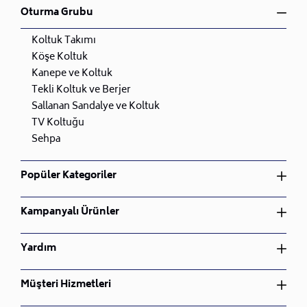
Oturma Grubu
Koltuk Takımı
Köşe Koltuk
Kanepe ve Koltuk
Tekli Koltuk ve Berjer
Sallanan Sandalye ve Koltuk
TV Koltuğu
Sehpa
Popüler Kategoriler
Yatak Odası Takımı
Kampanyalı Ürünler
Yemek Odası Takımı
Oturma Odası Takımı
Yatak Odası Takımı
Yardım
Çocuk Odası Takımı
Yemek Odası Takımı
Bahçe Mobilyası
Oturma Odası Takımı
Üyelik Sözleşmesi
Müşteri Hizmetleri
Nevresim Takımı
Çocuk Odası Takımı
İptal ve İade Koşulları
Bahçe Mobilyası