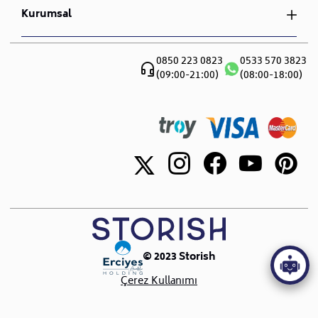
Gizlilik ve Güvenlik
Sipariş Takibi
Kurumsal
Nevresim Takımı
Mesafeli Satış Sözleşmesi
İade ve Değişim
S.S.S
Hakkımızda
Teslimat ve Montaj
Blog
0850 223 0823
0533 570 3823
Canlı Destek
(09:00-21:00)
(08:00-18:00)
Sıkça Sorulan Sorular
Showroomlar
İletişim
© 2023 Storish
Çerez Kullanımı