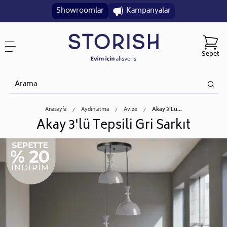
Showroomlar
Kampanyalar
Sepet
Anasayfa
Aydınlatma
Avize
Akay 3'lü...
Akay 3'lü Tepsili Gri Sarkıt