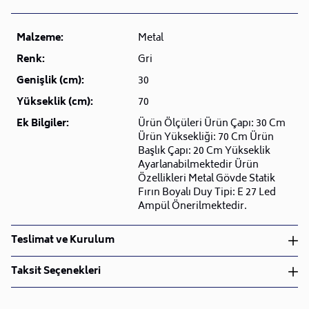
Malzeme:
Metal
Renk:
Gri
Genişlik (cm):
30
Yükseklik (cm):
70
Ek Bilgiler:
Ürün Ölçüleri Ürün Çapı: 30 Cm
Ürün Yüksekliği: 70 Cm Ürün
Başlık Çapı: 20 Cm Yükseklik
Ayarlanabilmektedir Ürün
Özellikleri Metal Gövde Statik
Fırın Boyalı Duy Tipi: E 27 Led
Ampül Önerilmektedir.
Teslimat ve Kurulum
Teslimat ve Kurulum
Taksit Seçenekleri
• Siparişlerinizi aldıktan sonra en kısa sürede işleme
alarak, ürünlerinizi size ulaştırmak için elimizden