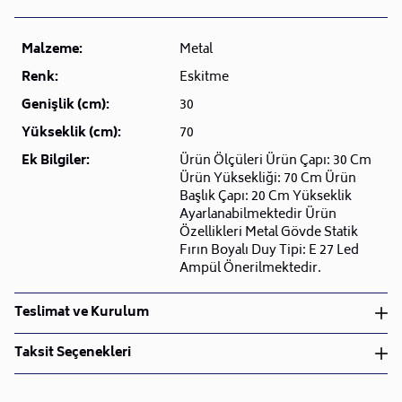
Malzeme:
Metal
Renk:
Eskitme
Genişlik (cm):
30
Yükseklik (cm):
70
Ek Bilgiler:
Ürün Ölçüleri Ürün Çapı: 30 Cm
Ürün Yüksekliği: 70 Cm Ürün
Başlık Çapı: 20 Cm Yükseklik
Ayarlanabilmektedir Ürün
Özellikleri Metal Gövde Statik
Fırın Boyalı Duy Tipi: E 27 Led
Ampül Önerilmektedir.
Teslimat ve Kurulum
Teslimat ve Kurulum
Taksit Seçenekleri
• Siparişlerinizi aldıktan sonra en kısa sürede işleme
alarak, ürünlerinizi size ulaştırmak için elimizden