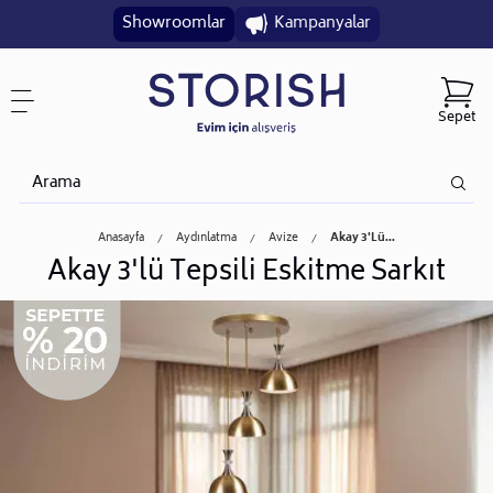
Showroomlar
Kampanyalar
Sepet
Anasayfa
Aydınlatma
Avize
Akay 3'lü...
Akay 3'lü Tepsili Eskitme Sarkıt