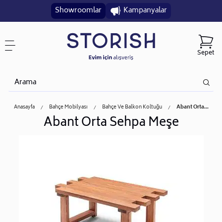
Showroomlar
Kampanyalar
Sepet
Anasayfa
Bahçe Mobilyası
Bahçe Ve Balkon Koltuğu
Abant Orta...
Abant Orta Sehpa Meşe