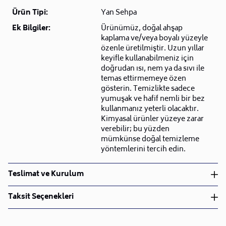
Ürün Tipi:
Yan Sehpa
Ek Bilgiler:
Ürünümüz, doğal ahşap
kaplama ve/veya boyalı yüzeyle
özenle üretilmiştir. Uzun yıllar
keyifle kullanabilmeniz için
doğrudan ısı, nem ya da sıvı ile
temas ettirmemeye özen
gösterin. Temizlikte sadece
yumuşak ve hafif nemli bir bez
kullanmanız yeterli olacaktır.
Kimyasal ürünler yüzeye zarar
verebilir; bu yüzden
mümkünse doğal temizleme
yöntemlerini tercih edin.
Teslimat ve Kurulum
Teslimat ve Kurulum
Taksit Seçenekleri
• Siparişlerinizi aldıktan sonra en kısa sürede işleme
alarak, ürünlerinizi size ulaştırmak için elimizden