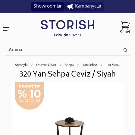
Showroomlar
Kampanyalar
Sepet
Anasayfa
Oturma Odası
Sehpa
Yan Sehpa
320 Yan...
320 Yan Sehpa Ceviz / Siyah