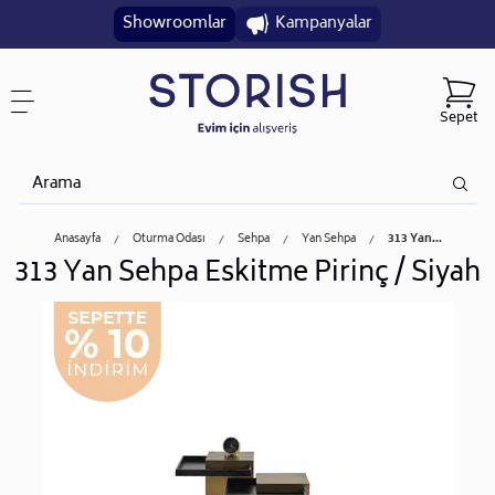
Showroomlar
Kampanyalar
Sepet
Anasayfa
Oturma Odası
Sehpa
Yan Sehpa
313 Yan...
313 Yan Sehpa Eskitme Pirinç / Siyah