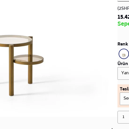
(2SH
15.4
Sep
Renk 
Ürün 
Yan
Tesl
Se
1