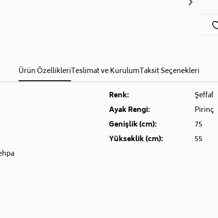
Ürün Özellikleri
Teslimat ve Kurulum
Taksit Seçenekleri
Renk:
Şeffaf
Ayak Rengi:
Pirinç
Genişlik (cm):
75
Yükseklik (cm):
55
ehpa