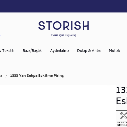
v Tekstili
Baza/Başlık
Aydınlatma
Dolap & Antre
Mutfak
a
1333 Yan Sehpa Eskitme Pirinç
13
Es