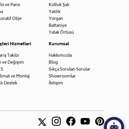
lo ve Pano
Koltuk Şalı
na
Yastık
oratif Obje
Yorgan
Battaniye
Yatak Örtüsü
teri Hizmetleri
Kurumsal
ariş Takibi
Hakkımızda
e ve Değişim
Blog
.S
Sıkça Sorulan Sorular
limat ve Montaj
Showroomlar
lı Destek
İletişim