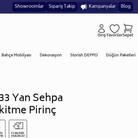
Showroomlar
Sipariş Takip
Kampanyalar
Blog
Giriş
Favoriler
Sepet
Bahçe Mobilyası
Dekorasyon
Storish DEPPO
Düğün Paketleri
33 Yan Sehpa
kitme Pirinç