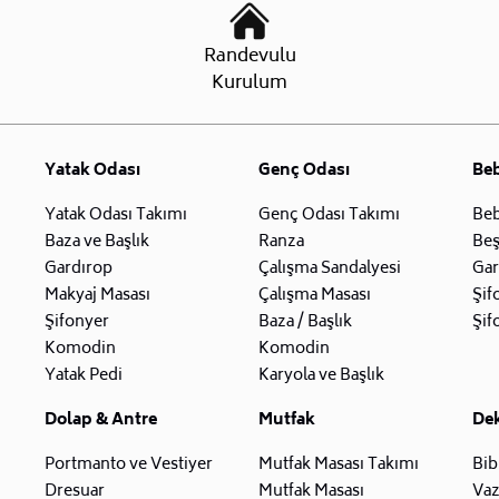
Randevulu
Kurulum
Yatak Odası
Genç Odası
Be
Yatak Odası Takımı
Genç Odası Takımı
Beb
Baza ve Başlık
Ranza
Beş
Gardırop
Çalışma Sandalyesi
Gar
Makyaj Masası
Çalışma Masası
Şif
Şifonyer
Baza / Başlık
Şif
Komodin
Komodin
Yatak Pedi
Karyola ve Başlık
Dolap & Antre
Mutfak
De
Portmanto ve Vestiyer
Mutfak Masası Takımı
Bib
Dresuar
Mutfak Masası
Va