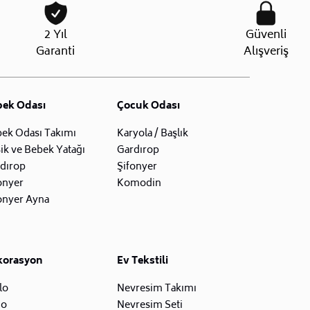
2 Yıl
Güvenli
Garanti
Alışveriş
bek Odası
Çocuk Odası
ek Odası Takımı
Karyola / Başlık
ik ve Bebek Yatağı
Gardırop
dırop
Şifonyer
onyer
Komodin
onyer Ayna
korasyon
Ev Tekstili
lo
Nevresim Takımı
zo
Nevresim Seti