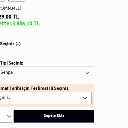
POMN3451)
29,00 TL
ette
13.886,10 TL
Seçiniz (1)
Tipi Seçiniz
 Sehpa
imat Tarihi İçin Teslimat İli Seçiniz
çiniz.
Sepete Ekle