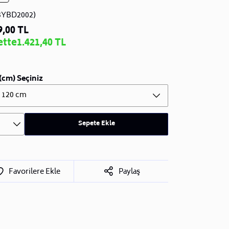
BYBD2002)
9,00 TL
ette
1.421,40 TL
(cm) Seçiniz
x 120 cm
Sepete Ekle
Favorilere Ekle
Paylaş