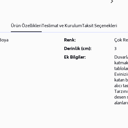
Ürün Özellikleri
Teslimat ve Kurulum
Taksit Seçenekleri
 Boya
Renk:
Çok Re
Derinlik (cm):
3
Ek Bilgiler:
Duvarla
katmak 
tablol
Evinizi
katan bu
alıcı t
Tarzını
desen 
alanlar