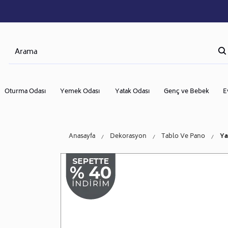
Oturma Odası
Yemek Odası
Yatak Odası
Genç ve Bebek
E
Anasayfa
Dekorasyon
Tablo Ve Pano
Ya