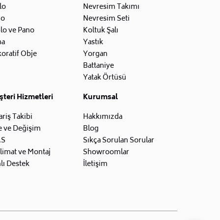
lo
Nevresim Takımı
zo
Nevresim Seti
lo ve Pano
Koltuk Şalı
na
Yastık
oratif Obje
Yorgan
Battaniye
Yatak Örtüsü
teri Hizmetleri
Kurumsal
ariş Takibi
Hakkımızda
e ve Değişim
Blog
.S
Sıkça Sorulan Sorular
limat ve Montaj
Showroomlar
lı Destek
İletişim