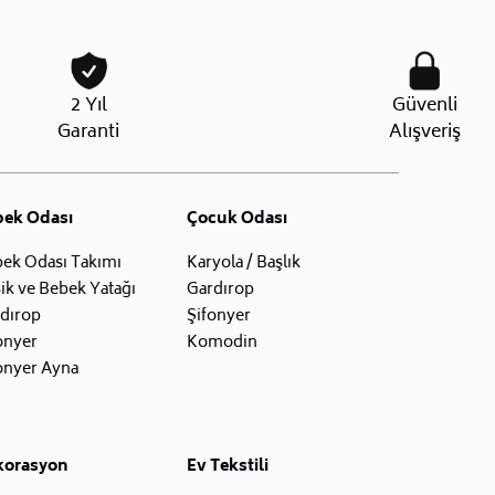
2 Yıl
Güvenli
Garanti
Alışveriş
bek Odası
Çocuk Odası
ek Odası Takımı
Karyola / Başlık
ik ve Bebek Yatağı
Gardırop
dırop
Şifonyer
onyer
Komodin
onyer Ayna
korasyon
Ev Tekstili