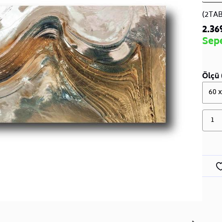
(2TA
2.36
Sep
Ölçü 
60 
1