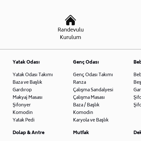
Randevulu
Kurulum
Yatak Odası
Genç Odası
Be
Yatak Odası Takımı
Genç Odası Takımı
Beb
Baza ve Başlık
Ranza
Beş
Gardırop
Çalışma Sandalyesi
Gar
Makyaj Masası
Çalışma Masası
Şif
Şifonyer
Baza / Başlık
Şif
Komodin
Komodin
Yatak Pedi
Karyola ve Başlık
Dolap & Antre
Mutfak
De