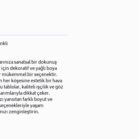
nkli
rınıza sanatsal bir dokunuş
için dekoratif ve yağlı boya
ar mükemmel bir seçenektir.
n her köşesine estetik bir hava
 tablolar, kaliteli işçilik ve göz
asarımlarıyla dikkat çeker.
zı yansıtan farklı boyut ve
seçenekleriyle yaşam
ınızı zenginleştirin.