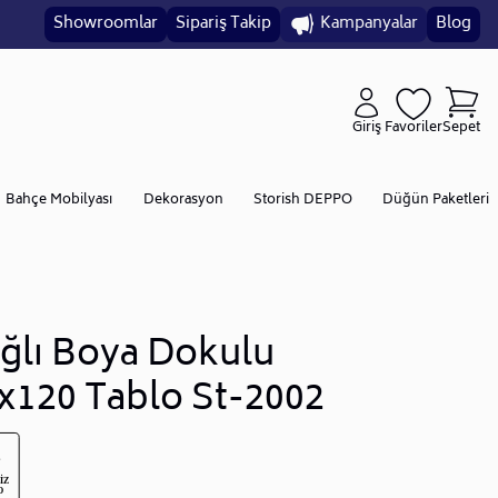
Showroomlar
Sipariş Takip
Kampanyalar
Blog
Giriş
Favoriler
Sepet
Bahçe Mobilyası
Dekorasyon
Storish DEPPO
Düğün Paketleri
ğlı Boya Dokulu
x120 Tablo St-2002