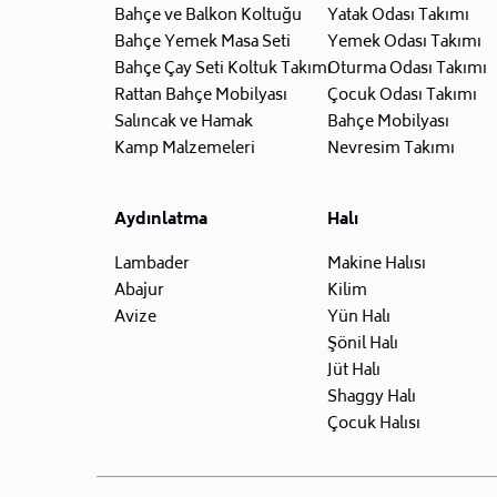
Bahçe ve Balkon Koltuğu
Yatak Odası Takımı
Bahçe Yemek Masa Seti
Yemek Odası Takımı
Bahçe Çay Seti Koltuk Takımı
Oturma Odası Takımı
Rattan Bahçe Mobilyası
Çocuk Odası Takımı
Salıncak ve Hamak
Bahçe Mobilyası
Kamp Malzemeleri
Nevresim Takımı
Aydınlatma
Halı
Lambader
Makine Halısı
Abajur
Kilim
Avize
Yün Halı
Şönil Halı
Jüt Halı
Shaggy Halı
Çocuk Halısı